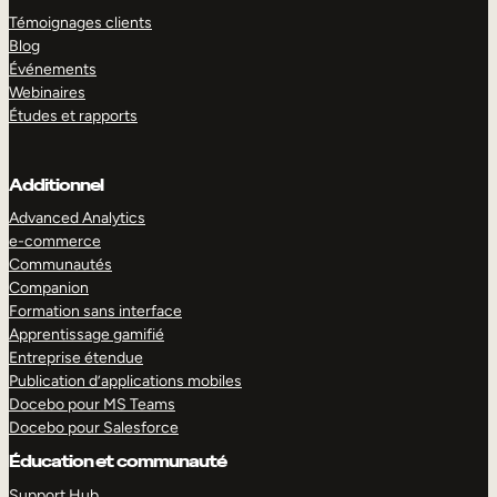
Témoignages clients
Blog
Événements
Webinaires
Études et rapports
Additionnel
Advanced Analytics
e-commerce
Communautés
Companion
Formation sans interface
Apprentissage gamifié
Entreprise étendue
Publication d’applications mobiles
Docebo pour MS Teams
Docebo pour Salesforce
Éducation et communauté
Support Hub