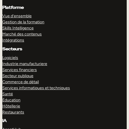
Platforme
Vue d’ensemble
Gestion de la formation
Skills Intelligence
Marché des contenus
Intégrations
Secteurs
Logiciels
Industrie manufacturiere
Services financiers
Secteur publique
Commerce de détail
Services informatiques et techniques
Santé
Éducation
Hôtellerie
Restaurants
IA