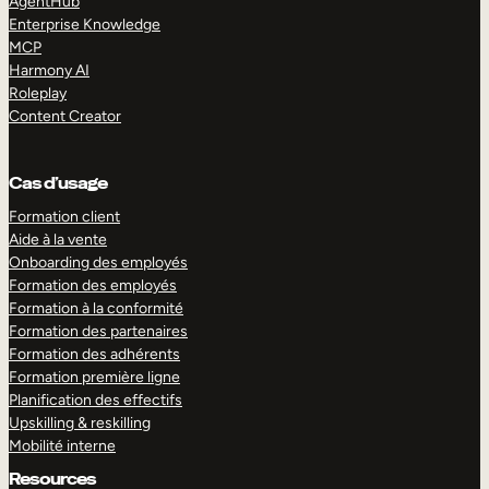
AgentHub
Enterprise Knowledge
MCP
Harmony AI
Roleplay
Content Creator
Cas d’usage
Formation client
Aide à la vente
Onboarding des employés
Formation des employés
Formation à la conformité
Formation des partenaires
Formation des adhérents
Formation première ligne
Planification des effectifs
Upskilling & reskilling
Mobilité interne
Resources