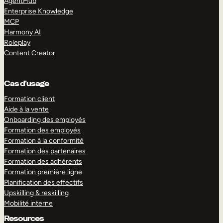
AgentHub
Enterprise Knowledge
MCP
Harmony AI
Roleplay
Content Creator
Cas d’usage
Formation client
Aide à la vente
Onboarding des employés
Formation des employés
Formation à la conformité
Formation des partenaires
Formation des adhérents
Formation première ligne
Planification des effectifs
Upskilling & reskilling
Mobilité interne
Resources