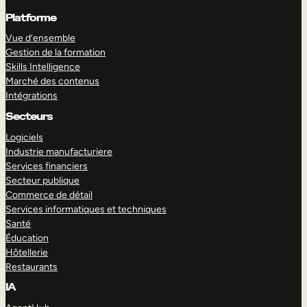
Platforme
Vue d’ensemble
Gestion de la formation
Skills Intelligence
Marché des contenus
Intégrations
Secteurs
Logiciels
Industrie manufacturiere
Services financiers
Secteur publique
Commerce de détail
Services informatiques et techniques
Santé
Éducation
Hôtellerie
Restaurants
IA