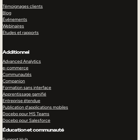
Témoignages clients
Blog
Événements
Webinaires
Études et rapports
Additionnel
Advanced Analytics
e-commerce
Communautés
Companion
Formation sans interface
Apprentissage gamifié
Entreprise étendue
Publication d’applications mobiles
Docebo pour MS Teams
Docebo pour Salesforce
Éducation et communauté
Support Hub