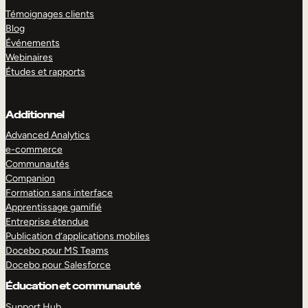
Témoignages clients
Blog
Événements
Webinaires
Études et rapports
Additionnel
Advanced Analytics
e-commerce
Communautés
Companion
Formation sans interface
Apprentissage gamifié
Entreprise étendue
Publication d’applications mobiles
Docebo pour MS Teams
Docebo pour Salesforce
Éducation et communauté
Support Hub