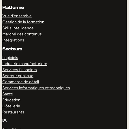
Platforme
Vue d’ensemble
Gestion de la formation
Skills Intelligence
Marché des contenus
Intégrations
Secteurs
Logiciels
Industrie manufacturiere
Services financiers
Secteur publique
Commerce de détail
Services informatiques et techniques
Santé
Éducation
Hôtellerie
Restaurants
IA