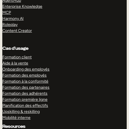
AgentHub
Enterprise Knowledge
MCP
Harmony AI
Roleplay
Content Creator
Cas d’usage
Formation client
Aide à la vente
Onboarding des employés
Formation des employés
Formation à la conformité
Formation des partenaires
Formation des adhérents
Formation première ligne
Planification des effectifs
Upskilling & reskilling
Mobilité interne
Resources