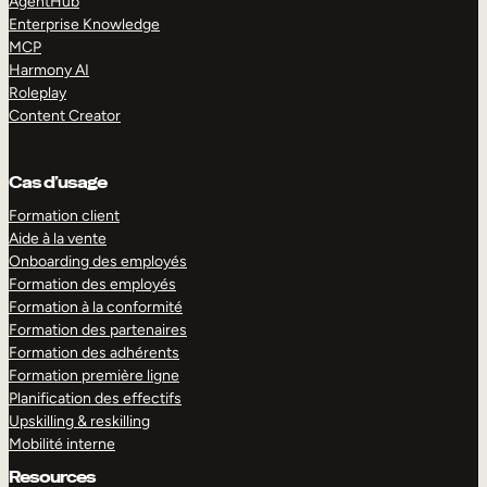
AgentHub
Enterprise Knowledge
MCP
Harmony AI
Roleplay
Content Creator
Cas d’usage
Formation client
Aide à la vente
Onboarding des employés
Formation des employés
Formation à la conformité
Formation des partenaires
Formation des adhérents
Formation première ligne
Planification des effectifs
Upskilling & reskilling
Mobilité interne
Resources