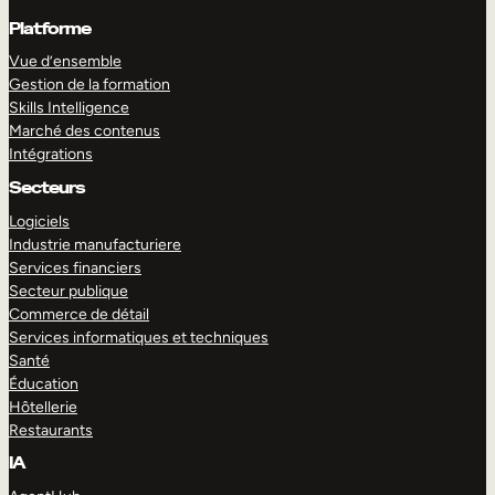
Platforme
Vue d’ensemble
Gestion de la formation
Skills Intelligence
Marché des contenus
Intégrations
Secteurs
Logiciels
Industrie manufacturiere
Services financiers
Secteur publique
Commerce de détail
Services informatiques et techniques
Santé
Éducation
Hôtellerie
Restaurants
IA