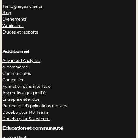
Témoignages clients
Blog
Événements
Webinaires
Études et rapports
Additionnel
Advanced Analytics
e-commerce
Communautés
Companion
Formation sans interface
Apprentissage gamifié
Entreprise étendue
Publication d’applications mobiles
Docebo pour MS Teams
Docebo pour Salesforce
Éducation et communauté
Support Hub