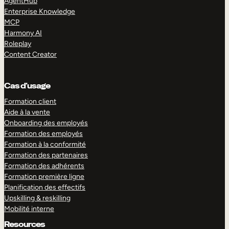
AgentHub
Enterprise Knowledge
MCP
Harmony AI
Roleplay
Content Creator
Cas d’usage
Formation client
Aide à la vente
Onboarding des employés
Formation des employés
Formation à la conformité
Formation des partenaires
Formation des adhérents
Formation première ligne
Planification des effectifs
Upskilling & reskilling
Mobilité interne
Resources