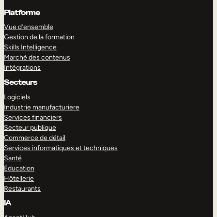
Platforme
Vue d’ensemble
Gestion de la formation
Skills Intelligence
Marché des contenus
Intégrations
Secteurs
Logiciels
Industrie manufacturiere
Services financiers
Secteur publique
Commerce de détail
Services informatiques et techniques
Santé
Éducation
Hôtellerie
Restaurants
IA