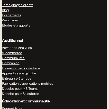
Témoignages clients
Blog
Événements
Webinaires
Études et rapports
Additionnel
Advanced Analytics
e-commerce
Communautés
Companion
Formation sans interface
Apprentissage gamifié
Entreprise étendue
Publication d’applications mobiles
Docebo pour MS Teams
Docebo pour Salesforce
Éducation et communauté
Support Hub