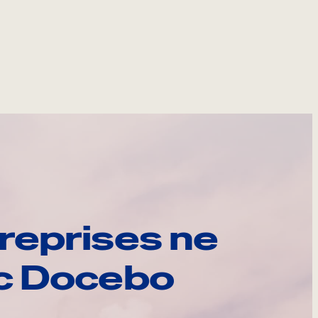
reprises ne
ec Docebo