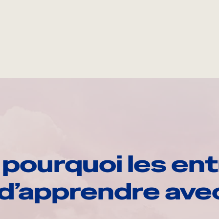
pourquoi les ent
d’apprendre av