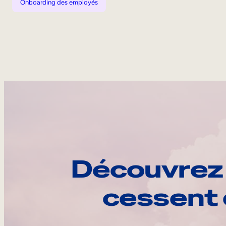
Onboarding des employés
Découvrez 
cessent 