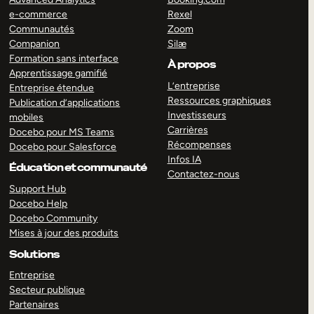
e-commerce
Rexel
Communautés
Zoom
Companion
Silæ
Formation sans interface
À propos
Apprentissage gamifié
L’entreprise
Entreprise étendue
Ressources graphiques
Publication d’applications
Investisseurs
mobiles
Carrières
Docebo pour MS Teams
Récompenses
Docebo pour Salesforce
Infos IA
Éducation et communauté
Contactez-nous
Support Hub
Docebo Help
Docebo Community
Mises à jour des produits
Solutions
Entreprise
Secteur publique
Partenaires