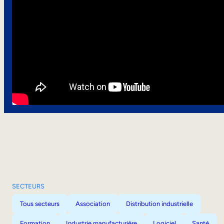
SECTEURS
Tous secteurs
Association
Distribution industrielle
Formation
Industrie manufacturière
Logiciel
Santé