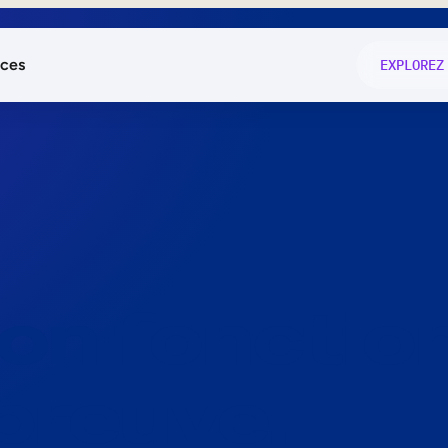
ces
EXPLOREZ
és
on fonctio
té
e
 preuve.