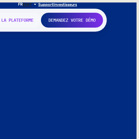
FR
EN
IT
Support
Investisseurs
 LA PLATEFORME
DEMANDEZ VOTRE DÉMO
nne.