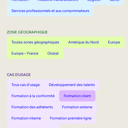
Services professionnels et aux consommateurs
ZONE GÉOGRAPHIQUE
Toutes zones géographiques
Amérique du Nord
Europe
Europe – France
Global
CAS D’USAGE
Tous cas d'usage
Développement des talents
Formation à la conformité
Formation client
Formation des adhérents
Formation externe
Formation interne
Formation première ligne