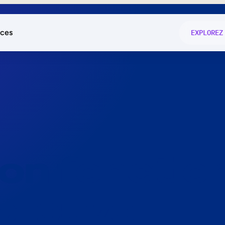
ces
EXPLOREZ
és
on fonctio
té
e
 preuve.