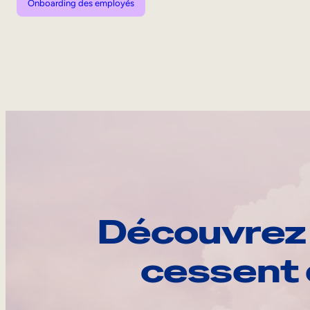
Onboarding des employés
Découvrez 
cessent 