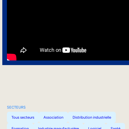
SECTEURS
Tous secteurs
Association
Distribution industrielle
Formation
Industrie manufacturière
Logiciel
Santé