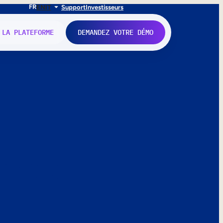
FR
EN
IT
Support
Investisseurs
 LA PLATEFORME
DEMANDEZ VOTRE DÉMO
nne.