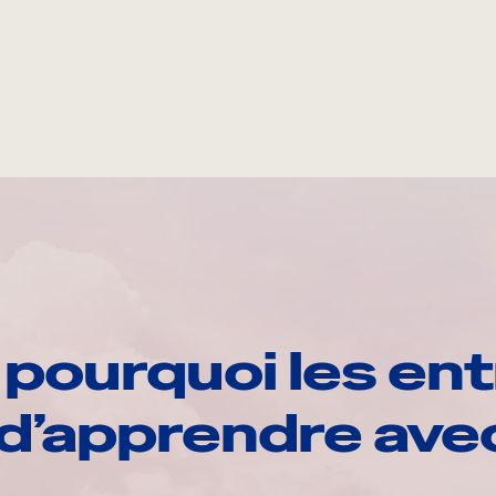
pourquoi les ent
d’apprendre av