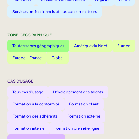
Services professionnels et aux consommateurs
ZONE GÉOGRAPHIQUE
Toutes zones géographiques
Amérique du Nord
Europe
Europe – France
Global
CAS D’USAGE
Tous cas d'usage
Développement des talents
Formation à la conformité
Formation client
Formation des adhérents
Formation externe
Formation interne
Formation première ligne