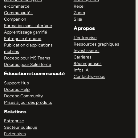
e-commerce
Rexel
Communautés
Zoom
Companion
Silæ
Formation sans interface
À propos
Apprentissage gamifié
L’entreprise
Entreprise étendue
Ressources graphiques
Publication d’applications
Investisseurs
mobiles
Carrières
Docebo pour MS Teams
Récompenses
Docebo pour Salesforce
Infos IA
Éducation et communauté
Contactez-nous
Support Hub
Docebo Help
Docebo Community
Mises à jour des produits
Solutions
Entreprise
Secteur publique
Partenaires