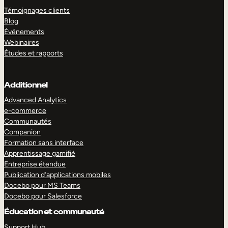
Témoignages clients
Blog
Événements
Webinaires
Études et rapports
Additionnel
Advanced Analytics
e-commerce
Communautés
Companion
Formation sans interface
Apprentissage gamifié
Entreprise étendue
Publication d’applications mobiles
Docebo pour MS Teams
Docebo pour Salesforce
Éducation et communauté
Support Hub