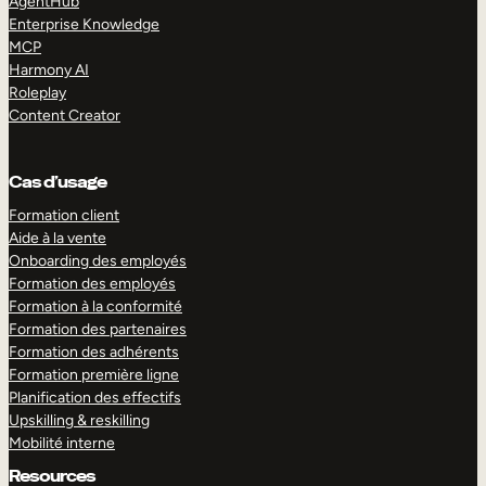
AgentHub
Enterprise Knowledge
MCP
Harmony AI
Roleplay
Content Creator
Cas d’usage
Formation client
Aide à la vente
Onboarding des employés
Formation des employés
Formation à la conformité
Formation des partenaires
Formation des adhérents
Formation première ligne
Planification des effectifs
Upskilling & reskilling
Mobilité interne
Resources