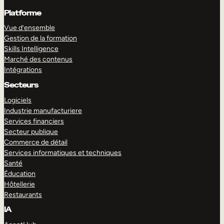
Platforme
Vue d’ensemble
Gestion de la formation
Skills Intelligence
Marché des contenus
Intégrations
Secteurs
Logiciels
Industrie manufacturiere
Services financiers
Secteur publique
Commerce de détail
Services informatiques et techniques
Santé
Éducation
Hôtellerie
Restaurants
IA