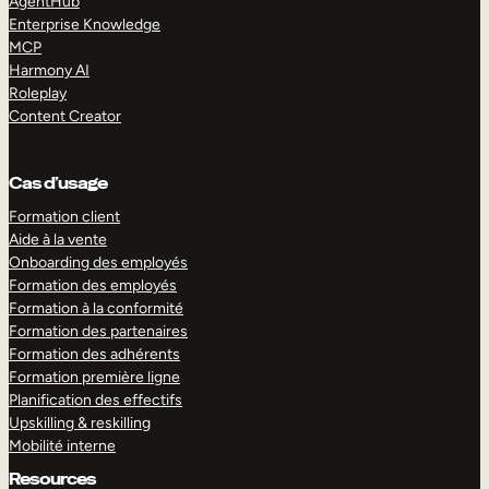
AgentHub
Enterprise Knowledge
MCP
Harmony AI
Roleplay
Content Creator
Cas d’usage
Formation client
Aide à la vente
Onboarding des employés
Formation des employés
Formation à la conformité
Formation des partenaires
Formation des adhérents
Formation première ligne
Planification des effectifs
Upskilling & reskilling
Mobilité interne
Resources