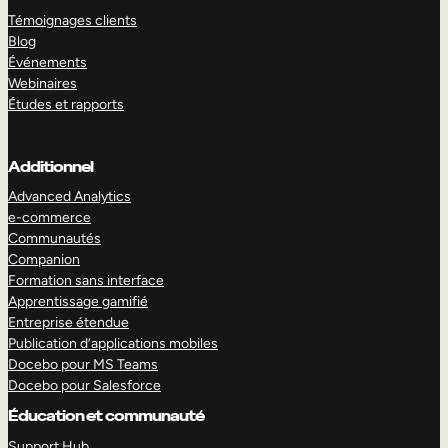
Témoignages clients
Blog
Événements
Webinaires
Études et rapports
Additionnel
Advanced Analytics
e-commerce
Communautés
Companion
Formation sans interface
Apprentissage gamifié
Entreprise étendue
Publication d’applications mobiles
Docebo pour MS Teams
Docebo pour Salesforce
Éducation et communauté
Support Hub