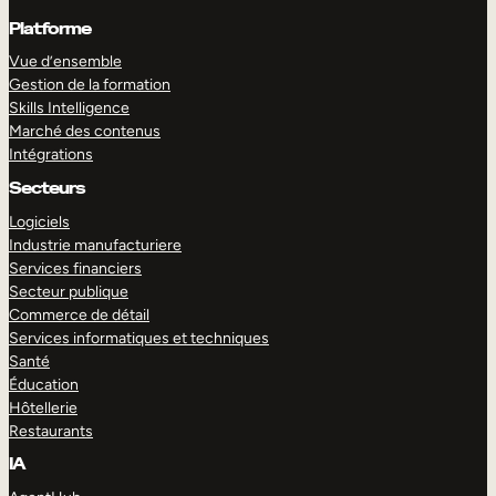
Platforme
Vue d’ensemble
Gestion de la formation
Skills Intelligence
Marché des contenus
Intégrations
Secteurs
Logiciels
Industrie manufacturiere
Services financiers
Secteur publique
Commerce de détail
Services informatiques et techniques
Santé
Éducation
Hôtellerie
Restaurants
IA