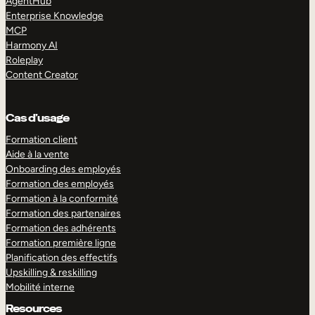
AgentHub
Enterprise Knowledge
MCP
Harmony AI
Roleplay
Content Creator
Cas d’usage
Formation client
Aide à la vente
Onboarding des employés
Formation des employés
Formation à la conformité
Formation des partenaires
Formation des adhérents
Formation première ligne
Planification des effectifs
Upskilling & reskilling
Mobilité interne
Resources