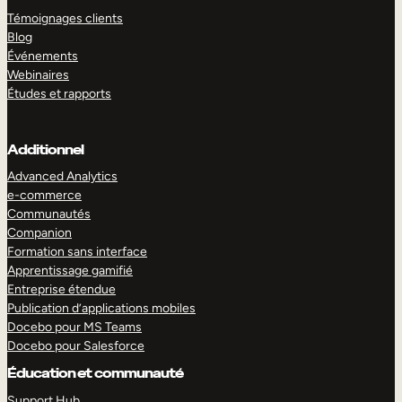
Témoignages clients
Blog
Événements
Webinaires
Études et rapports
Additionnel
Advanced Analytics
e-commerce
Communautés
Companion
Formation sans interface
Apprentissage gamifié
Entreprise étendue
Publication d’applications mobiles
Docebo pour MS Teams
Docebo pour Salesforce
Éducation et communauté
Support Hub