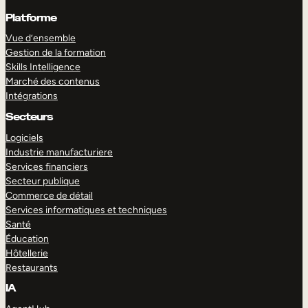
Platforme
Vue d’ensemble
Gestion de la formation
Skills Intelligence
Marché des contenus
Intégrations
Secteurs
Logiciels
Industrie manufacturiere
Services financiers
Secteur publique
Commerce de détail
Services informatiques et techniques
Santé
Éducation
Hôtellerie
Restaurants
IA