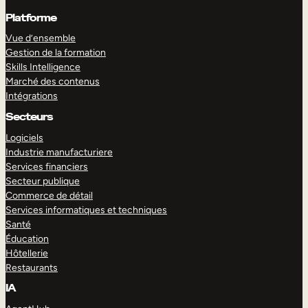
Platforme
Vue d’ensemble
Gestion de la formation
Skills Intelligence
Marché des contenus
Intégrations
Secteurs
Logiciels
Industrie manufacturiere
Services financiers
Secteur publique
Commerce de détail
Services informatiques et techniques
Santé
Éducation
Hôtellerie
Restaurants
IA