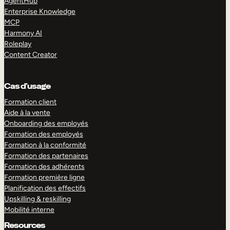
AgentHub
Enterprise Knowledge
MCP
Harmony AI
Roleplay
Content Creator
Cas d’usage
Formation client
Aide à la vente
Onboarding des employés
Formation des employés
Formation à la conformité
Formation des partenaires
Formation des adhérents
Formation première ligne
Planification des effectifs
Upskilling & reskilling
Mobilité interne
Resources