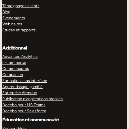
Témoignages clients
Blog
Événements
Webinaires
Études et rapports
Additionnel
Advanced Analytics
e-commerce
Communautés
Companion
Formation sans interface
Apprentissage gamifié
Entreprise étendue
Publication d’applications mobiles
Docebo pour MS Teams
Docebo pour Salesforce
Éducation et communauté
Support Hub