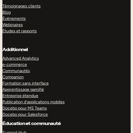
Témoignages clients
Blog
Événements
Webinaires
Études et rapports
Additionnel
Advanced Analytics
e-commerce
Communautés
Companion
Formation sans interface
Apprentissage gamifié
Entreprise étendue
Publication d’applications mobiles
Docebo pour MS Teams
Docebo pour Salesforce
Éducation et communauté
Support Hub