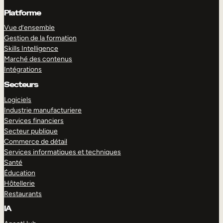
Platforme
Vue d’ensemble
Gestion de la formation
Skills Intelligence
Marché des contenus
Intégrations
Secteurs
Logiciels
Industrie manufacturiere
Services financiers
Secteur publique
Commerce de détail
Services informatiques et techniques
Santé
Éducation
Hôtellerie
Restaurants
IA