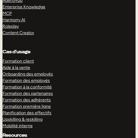
AgentHub
Enterprise Knowledge
MCP
Harmony AI
Roleplay
Content Creator
Cas d’usage
Formation client
Aide à la vente
Onboarding des employés
Formation des employés
Formation à la conformité
Formation des partenaires
Formation des adhérents
Formation première ligne
Planification des effectifs
Upskilling & reskilling
Mobilité interne
Resources