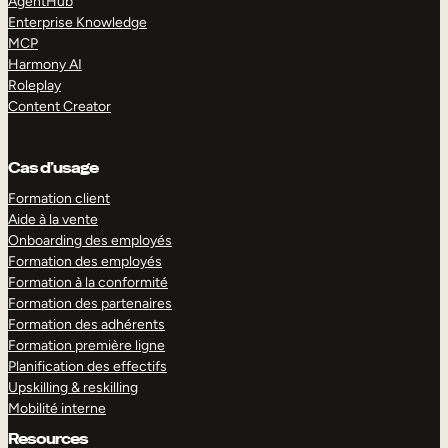
AgentHub
Enterprise Knowledge
MCP
Harmony AI
Roleplay
Content Creator
Cas d’usage
Formation client
Aide à la vente
Onboarding des employés
Formation des employés
Formation à la conformité
Formation des partenaires
Formation des adhérents
Formation première ligne
Planification des effectifs
Upskilling & reskilling
Mobilité interne
Resources