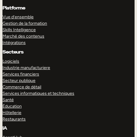
Platforme
Vue d’ensemble
Gestion de la formation
Skills Intelligence
Marché des contenus
Intégrations
Secteurs
Logiciels
Industrie manufacturiere
Services financiers
Secteur publique
Commerce de détail
Services informatiques et techniques
Santé
Éducation
Hôtellerie
Restaurants
IA