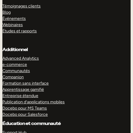
Témoignages clients
Blog
Événements
Webinaires
Études et rapports
Additionnel
Advanced Analytics
e-commerce
Communautés
Companion
Formation sans interface
Apprentissage gamifié
Entreprise étendue
Publication d’applications mobiles
Docebo pour MS Teams
Docebo pour Salesforce
Éducation et communauté
Support Hub