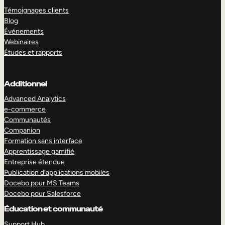
Témoignages clients
Blog
Événements
Webinaires
Études et rapports
Additionnel
Advanced Analytics
e-commerce
Communautés
Companion
Formation sans interface
Apprentissage gamifié
Entreprise étendue
Publication d’applications mobiles
Docebo pour MS Teams
Docebo pour Salesforce
Éducation et communauté
Support Hub