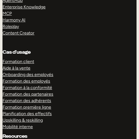
AgentHub
Enterprise Knowledge
MCP
Harmony AI
Roleplay
Content Creator
Cas d’usage
Formation client
Aide à la vente
Onboarding des employés
Formation des employés
Formation à la conformité
Formation des partenaires
Formation des adhérents
Formation première ligne
Planification des effectifs
Upskilling & reskilling
Mobilité interne
Resources