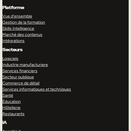
Platforme
Vue d’ensemble
Gestion de la formation
Skills Intelligence
Marché des contenus
Intégrations
Secteurs
Logiciels
Industrie manufacturiere
Services financiers
Secteur publique
Commerce de détail
Services informatiques et techniques
Santé
Éducation
Hôtellerie
Restaurants
IA