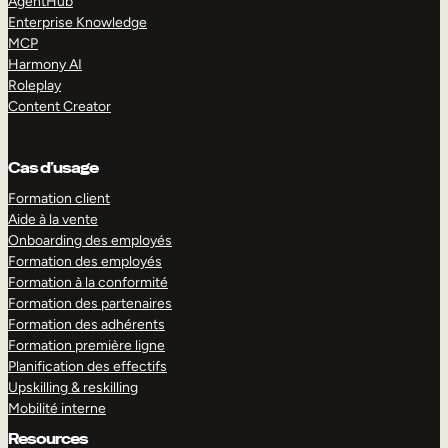
AgentHub
Enterprise Knowledge
MCP
Harmony AI
Roleplay
Content Creator
Cas d’usage
Formation client
Aide à la vente
Onboarding des employés
Formation des employés
Formation à la conformité
Formation des partenaires
Formation des adhérents
Formation première ligne
Planification des effectifs
Upskilling & reskilling
Mobilité interne
Resources