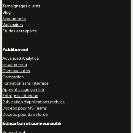
Témoignages clients
Blog
Événements
Webinaires
Études et rapports
Additionnel
Advanced Analytics
e-commerce
Communautés
Companion
Formation sans interface
Apprentissage gamifié
Entreprise étendue
Publication d’applications mobiles
Docebo pour MS Teams
Docebo pour Salesforce
Éducation et communauté
Support Hub