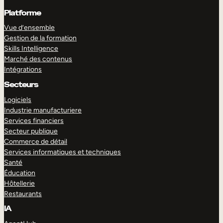
Platforme
Vue d’ensemble
Gestion de la formation
Skills Intelligence
Marché des contenus
Intégrations
Secteurs
Logiciels
Industrie manufacturiere
Services financiers
Secteur publique
Commerce de détail
Services informatiques et techniques
Santé
Éducation
Hôtellerie
Restaurants
IA