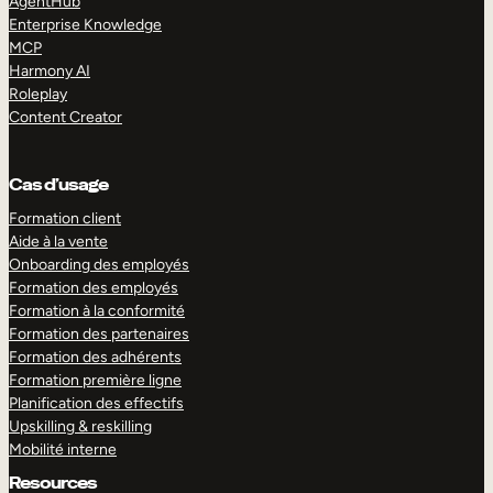
AgentHub
Enterprise Knowledge
MCP
Harmony AI
Roleplay
Content Creator
Cas d’usage
Formation client
Aide à la vente
Onboarding des employés
Formation des employés
Formation à la conformité
Formation des partenaires
Formation des adhérents
Formation première ligne
Planification des effectifs
Upskilling & reskilling
Mobilité interne
Resources