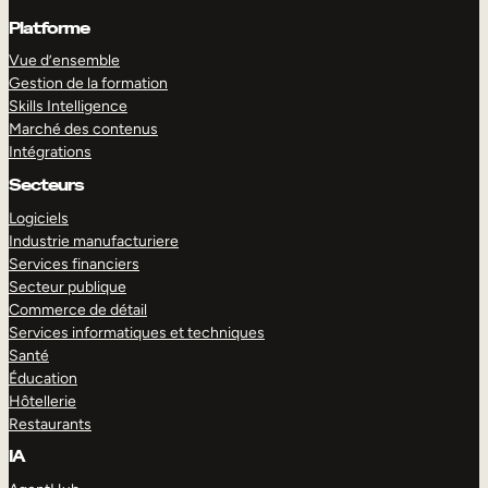
Platforme
Vue d’ensemble
Gestion de la formation
Skills Intelligence
Marché des contenus
Intégrations
Secteurs
Logiciels
Industrie manufacturiere
Services financiers
Secteur publique
Commerce de détail
Services informatiques et techniques
Santé
Éducation
Hôtellerie
Restaurants
IA