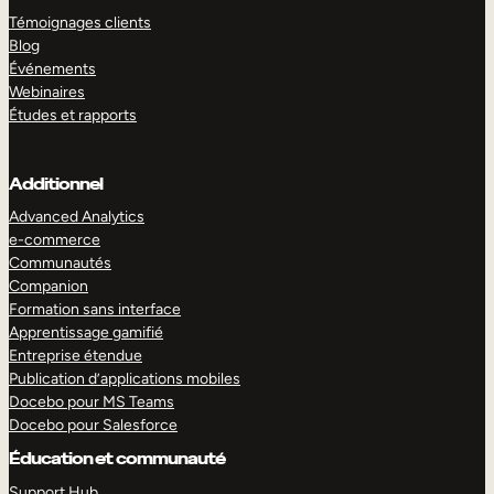
Témoignages clients
Blog
Événements
Webinaires
Études et rapports
Additionnel
Advanced Analytics
e-commerce
Communautés
Companion
Formation sans interface
Apprentissage gamifié
Entreprise étendue
Publication d’applications mobiles
Docebo pour MS Teams
Docebo pour Salesforce
Éducation et communauté
Support Hub