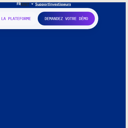
FR
EN
IT
Support
Investisseurs
 LA PLATEFORME
DEMANDEZ VOTRE DÉMO
nne.