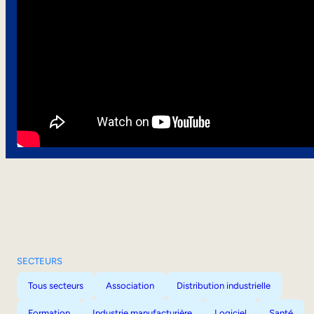
SECTEURS
Tous secteurs
Association
Distribution industrielle
Formation
Industrie manufacturière
Logiciel
Santé