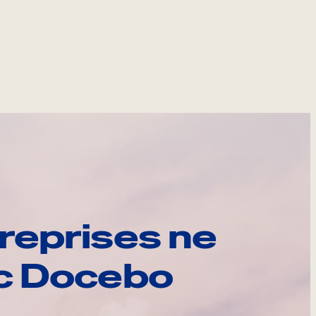
reprises ne
ec Docebo