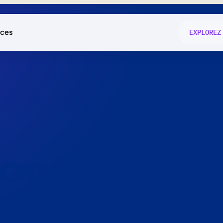
ces
EXPLOREZ
és
on fonctio
té
e
 preuve.