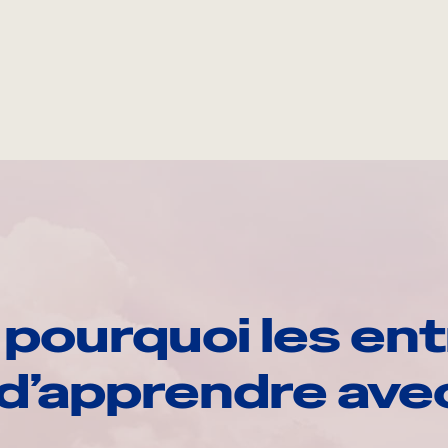
pourquoi les ent
d’apprendre av