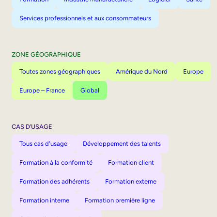
Services professionnels et aux consommateurs
ZONE GÉOGRAPHIQUE
Toutes zones géographiques
Amérique du Nord
Europe
Europe – France
Global
CAS D’USAGE
Tous cas d'usage
Développement des talents
Formation à la conformité
Formation client
Formation des adhérents
Formation externe
Formation interne
Formation première ligne