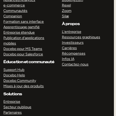
e-commerce
Rexel
Communautés
Zoom
Companion
Silæ
Formation sans interface
À propos
Apprentissage gamifié
L’entreprise
Entreprise étendue
Ressources graphiques
Publication d’applications
Investisseurs
mobiles
Carrières
Docebo pour MS Teams
Récompenses
Docebo pour Salesforce
Infos IA
Éducation et communauté
Contactez-nous
Support Hub
Docebo Help
Docebo Community
Mises à jour des produits
Solutions
Entreprise
Secteur publique
Partenaires