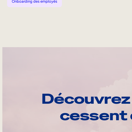
Onboarding des employés
Découvrez 
cessent 