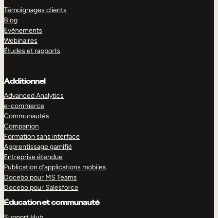
Témoignages clients
Blog
Événements
Webinaires
Études et rapports
Additionnel
Advanced Analytics
e-commerce
Communautés
Companion
Formation sans interface
Apprentissage gamifié
Entreprise étendue
Publication d’applications mobiles
Docebo pour MS Teams
Docebo pour Salesforce
Éducation et communauté
Support Hub