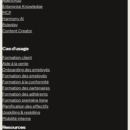
AgentHub
Enterprise Knowledge
MCP
Harmony AI
Roleplay
Content Creator
Cas d’usage
Formation client
Aide à la vente
Onboarding des employés
Formation des employés
Formation à la conformité
Formation des partenaires
Formation des adhérents
Formation première ligne
Planification des effectifs
Upskilling & reskilling
Mobilité interne
Resources