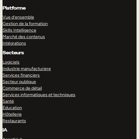
Platforme
Vue d’ensemble
Gestion de la formation
Skills Intelligence
Marché des contenus
Intégrations
Secteurs
Logiciels
Industrie manufacturiere
Services financiers
Secteur publique
Commerce de détail
Services informatiques et techniques
Santé
Éducation
Hôtellerie
Restaurants
IA