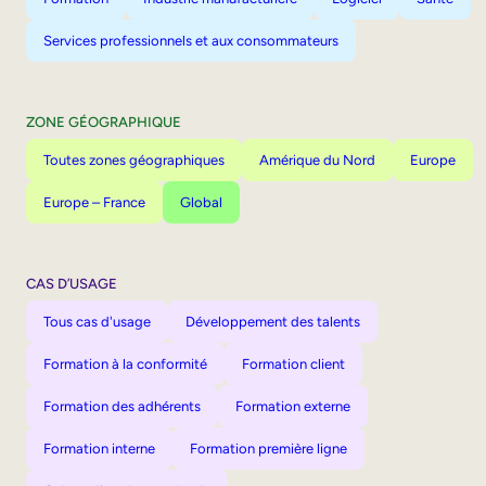
Services professionnels et aux consommateurs
ZONE GÉOGRAPHIQUE
Toutes zones géographiques
Amérique du Nord
Europe
Europe – France
Global
CAS D’USAGE
Tous cas d'usage
Développement des talents
Formation à la conformité
Formation client
Formation des adhérents
Formation externe
Formation interne
Formation première ligne