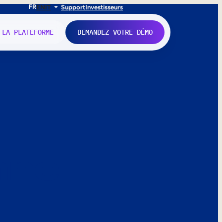
FR
EN
IT
Support
Investisseurs
 LA PLATEFORME
DEMANDEZ VOTRE DÉMO
nne.