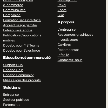
e-commerce
Rexel
Communautés
Zoom
Companion
Silæ
Formation sans interface
À propos
Apprentissage gamifié
L’entreprise
Entreprise étendue
Ressources graphiques
Publication d’applications
Investisseurs
mobiles
Carrières
Docebo pour MS Teams
Récompenses
Docebo pour Salesforce
Infos IA
Éducation et communauté
Contactez-nous
Support Hub
Docebo Help
Docebo Community
Mises à jour des produits
Solutions
Entreprise
Secteur publique
Partenaires