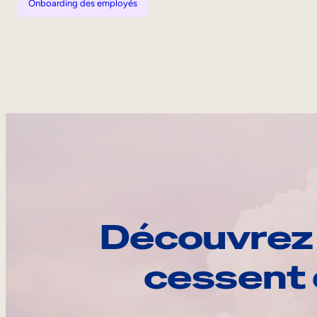
Onboarding des employés
Découvrez 
cessent 