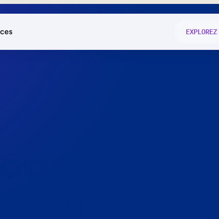
ces
EXPLOREZ
és
on fonctio
té
e
 preuve.