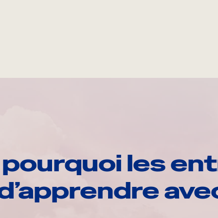
pourquoi les ent
d’apprendre av