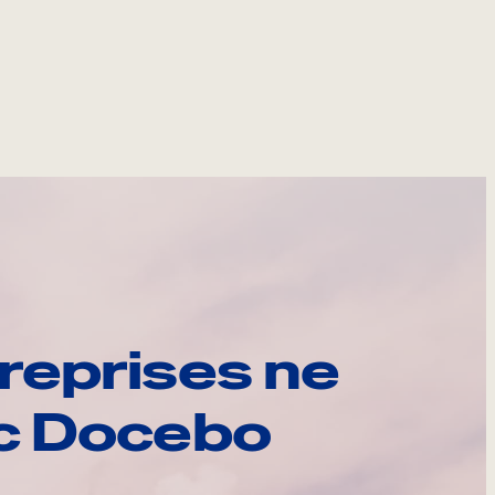
reprises ne
ec Docebo