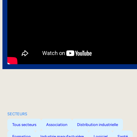
SECTEURS
Tous secteurs
Association
Distribution industrielle
Formation
Industrie manufacturière
Logiciel
Santé