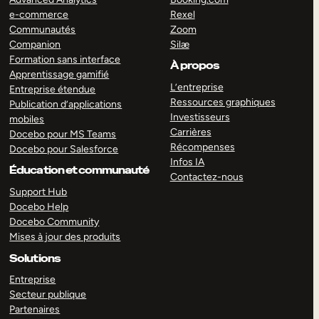
e-commerce
Rexel
Communautés
Zoom
Companion
Silæ
Formation sans interface
À propos
Apprentissage gamifié
L’entreprise
Entreprise étendue
Ressources graphiques
Publication d’applications
Investisseurs
mobiles
Carrières
Docebo pour MS Teams
Récompenses
Docebo pour Salesforce
Infos IA
Éducation et communauté
Contactez-nous
Support Hub
Docebo Help
Docebo Community
Mises à jour des produits
Solutions
Entreprise
Secteur publique
Partenaires