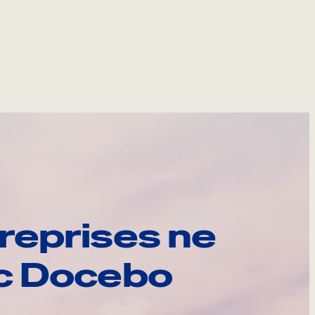
reprises ne
ec Docebo