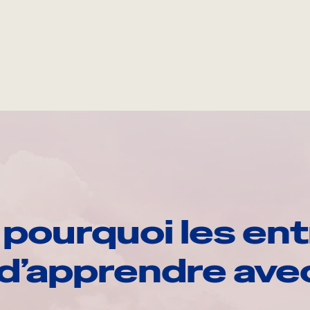
pourquoi les ent
d’apprendre av