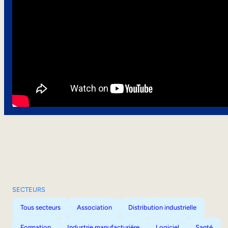
SECTEURS
Tous secteurs
Association
Distribution industrielle
Formation
Industrie manufacturière
Logiciel
Santé