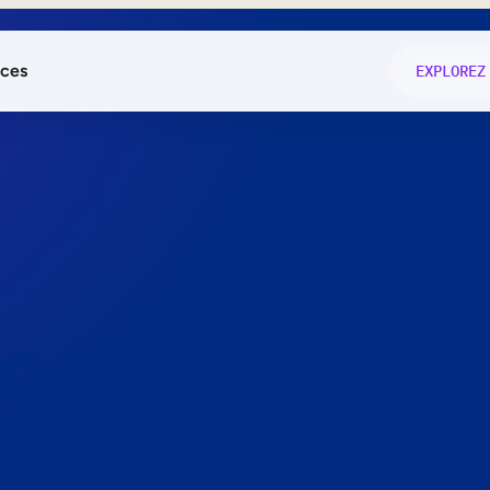
ces
EXPLOREZ
és
on fonctio
té
e
 preuve.