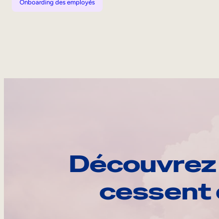
Onboarding des employés
Découvrez 
cessent 