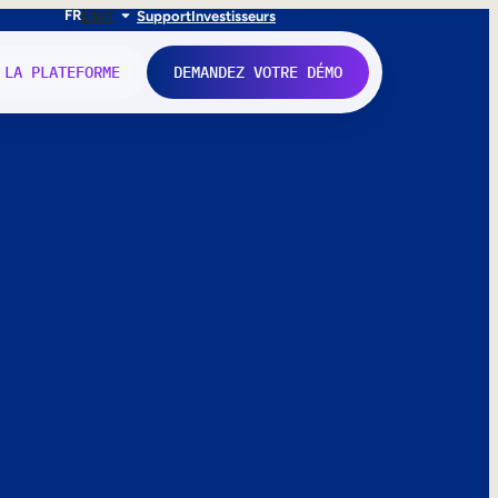
FR
EN
IT
Support
Investisseurs
 LA PLATEFORME
DEMANDEZ VOTRE DÉMO
nne.