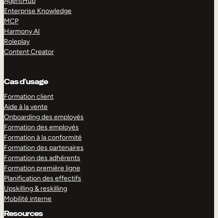
AgentHub
Enterprise Knowledge
MCP
Harmony AI
Roleplay
Content Creator
Cas d’usage
Formation client
Aide à la vente
Onboarding des employés
Formation des employés
Formation à la conformité
Formation des partenaires
Formation des adhérents
Formation première ligne
Planification des effectifs
Upskilling & reskilling
Mobilité interne
Resources