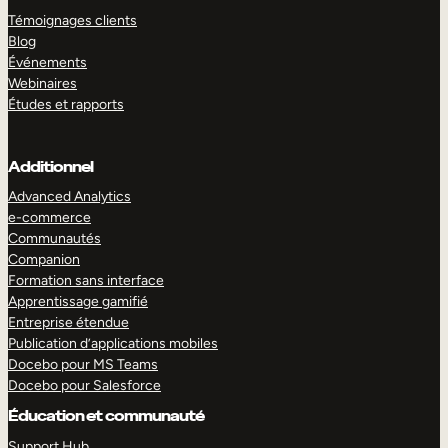
Témoignages clients
Blog
Événements
Webinaires
Études et rapports
Additionnel
Advanced Analytics
e-commerce
Communautés
Companion
Formation sans interface
Apprentissage gamifié
Entreprise étendue
Publication d’applications mobiles
Docebo pour MS Teams
Docebo pour Salesforce
Éducation et communauté
Support Hub