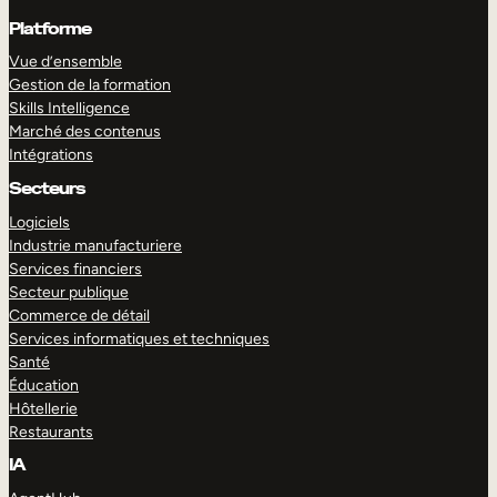
Platforme
Vue d’ensemble
Gestion de la formation
Skills Intelligence
Marché des contenus
Intégrations
Secteurs
Logiciels
Industrie manufacturiere
Services financiers
Secteur publique
Commerce de détail
Services informatiques et techniques
Santé
Éducation
Hôtellerie
Restaurants
IA