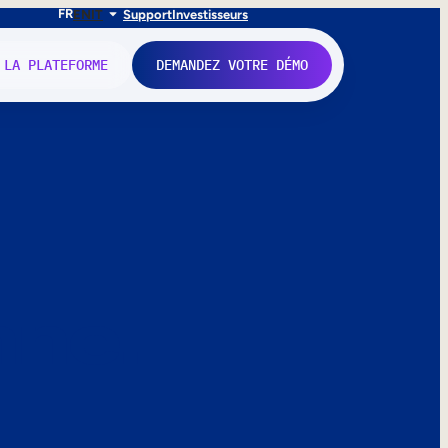
FR
EN
IT
Support
Investisseurs
 LA PLATEFORME
DEMANDEZ VOTRE DÉMO
nne.