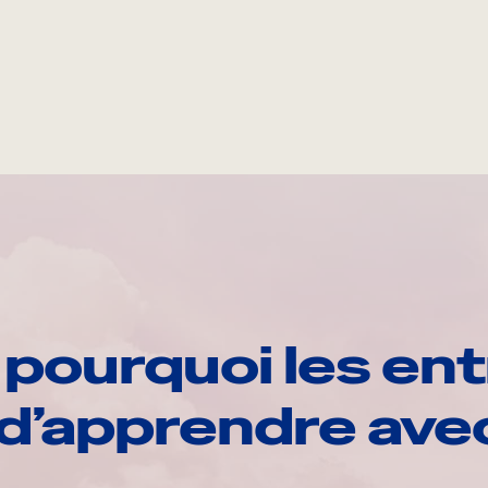
pourquoi les ent
d’apprendre av