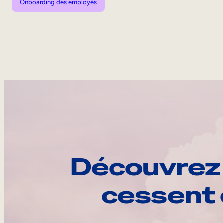
Onboarding des employés
Découvrez 
cessent 