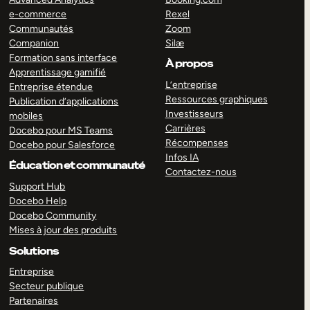
e-commerce
Rexel
Communautés
Zoom
Companion
Silæ
Formation sans interface
À propos
Apprentissage gamifié
L’entreprise
Entreprise étendue
Ressources graphiques
Publication d’applications
Investisseurs
mobiles
Carrières
Docebo pour MS Teams
Récompenses
Docebo pour Salesforce
Infos IA
Éducation et communauté
Contactez-nous
Support Hub
Docebo Help
Docebo Community
Mises à jour des produits
Solutions
Entreprise
Secteur publique
Partenaires