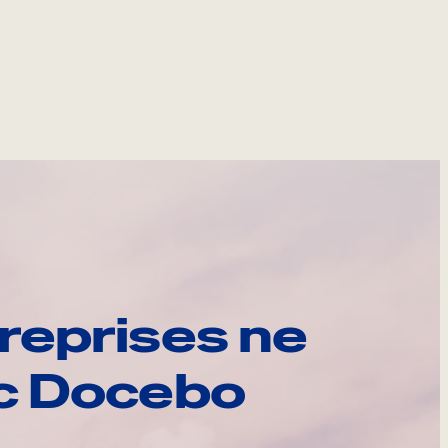
reprises ne
ec Docebo