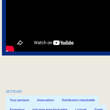
SECTEURS
Tous secteurs
Association
Distribution industrielle
Formation
Industrie manufacturière
Logiciel
Santé