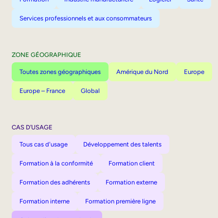
Services professionnels et aux consommateurs
ZONE GÉOGRAPHIQUE
Toutes zones géographiques
Amérique du Nord
Europe
Europe – France
Global
CAS D’USAGE
Tous cas d'usage
Développement des talents
Formation à la conformité
Formation client
Formation des adhérents
Formation externe
Formation interne
Formation première ligne