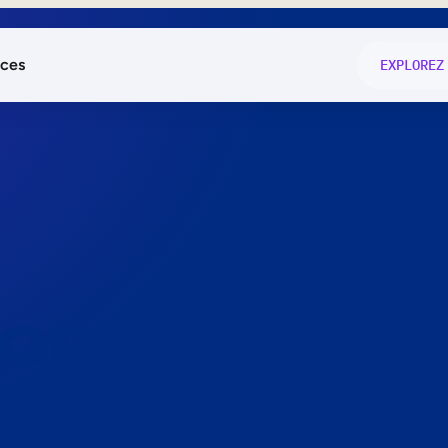
ces
EXPLOREZ
és
on fonctio
té
e
 preuve.