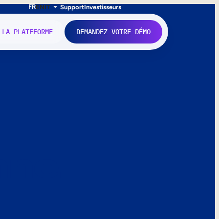
FR
EN
IT
Support
Investisseurs
 LA PLATEFORME
DEMANDEZ VOTRE DÉMO
nne.