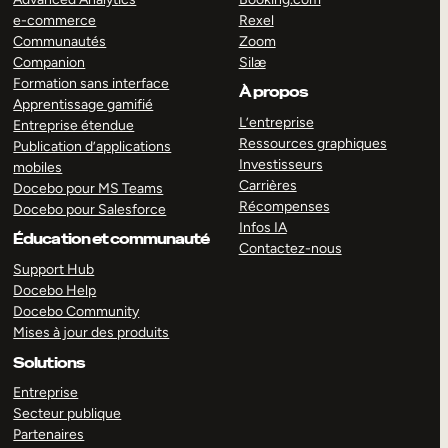
e-commerce
Rexel
Communautés
Zoom
Companion
Silæ
Formation sans interface
À propos
Apprentissage gamifié
L’entreprise
Entreprise étendue
Ressources graphiques
Publication d’applications
Investisseurs
mobiles
Carrières
Docebo pour MS Teams
Récompenses
Docebo pour Salesforce
Infos IA
Éducation et communauté
Contactez-nous
Support Hub
Docebo Help
Docebo Community
Mises à jour des produits
Solutions
Entreprise
Secteur publique
Partenaires