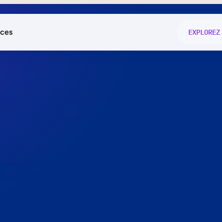
ces
EXPLOREZ
és
on fonctio
té
e
 preuve.