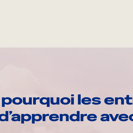
pourquoi les ent
d’apprendre av