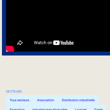
SECTEURS
Tous secteurs
Association
Distribution industrielle
Formation
Industrie manufacturière
Logiciel
Santé