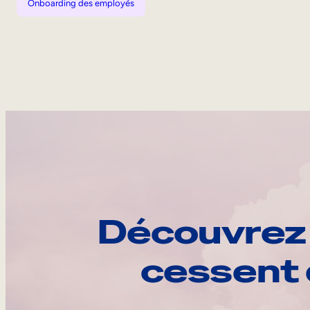
Onboarding des employés
Découvrez 
cessent 