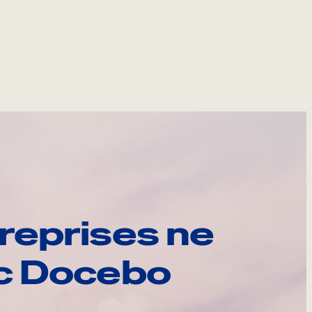
reprises ne
ec Docebo