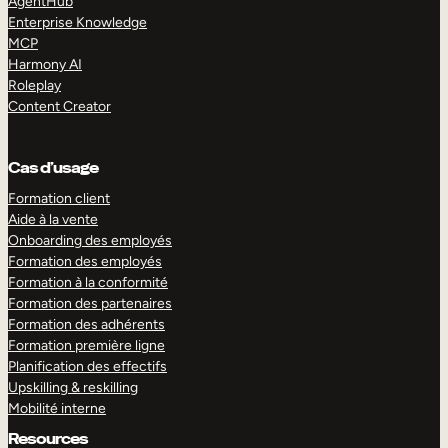
AgentHub
Enterprise Knowledge
MCP
Harmony AI
Roleplay
Content Creator
Cas d’usage
Formation client
Aide à la vente
Onboarding des employés
Formation des employés
Formation à la conformité
Formation des partenaires
Formation des adhérents
Formation première ligne
Planification des effectifs
Upskilling & reskilling
Mobilité interne
Resources