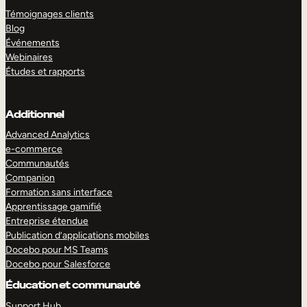
Témoignages clients
Blog
Événements
Webinaires
Études et rapports
Additionnel
Advanced Analytics
e-commerce
Communautés
Companion
Formation sans interface
Apprentissage gamifié
Entreprise étendue
Publication d’applications mobiles
Docebo pour MS Teams
Docebo pour Salesforce
Éducation et communauté
Support Hub