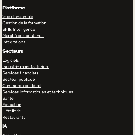
Platforme
Vue d’ensemble
Gestion de la formation
Skills Intelligence
Marché des contenus
Intégrations
Secteurs
Logiciels
Industrie manufacturiere
Services financiers
Secteur publique
Commerce de détail
Services informatiques et techniques
Santé
Éducation
Hôtellerie
Restaurants
IA