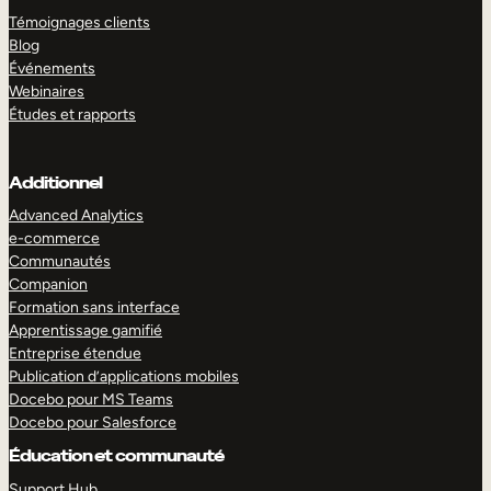
Témoignages clients
Blog
Événements
Webinaires
Études et rapports
Additionnel
Advanced Analytics
e-commerce
Communautés
Companion
Formation sans interface
Apprentissage gamifié
Entreprise étendue
Publication d’applications mobiles
Docebo pour MS Teams
Docebo pour Salesforce
Éducation et communauté
Support Hub