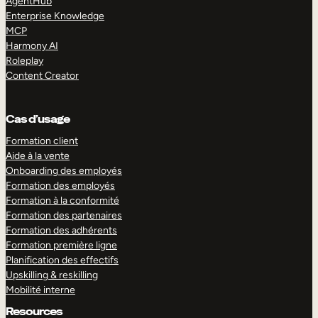
AgentHub
Enterprise Knowledge
MCP
Harmony AI
Roleplay
Content Creator
Cas d’usage
Formation client
Aide à la vente
Onboarding des employés
Formation des employés
Formation à la conformité
Formation des partenaires
Formation des adhérents
Formation première ligne
Planification des effectifs
Upskilling & reskilling
Mobilité interne
Resources