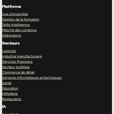
Platforme
Vue d’ensemble
Gestion de la formation
Skills Intelligence
Marché des contenus
Intégrations
Secteurs
Logiciels
Industrie manufacturiere
Services financiers
Secteur publique
Commerce de détail
Services informatiques et techniques
Santé
Éducation
Hôtellerie
Restaurants
IA