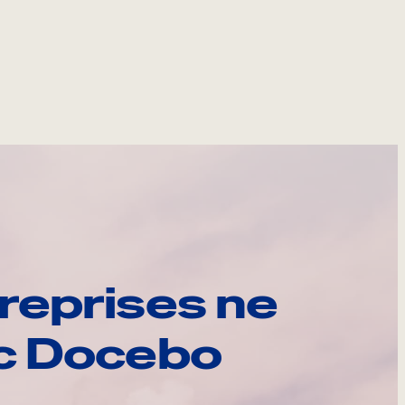
reprises ne
ec Docebo