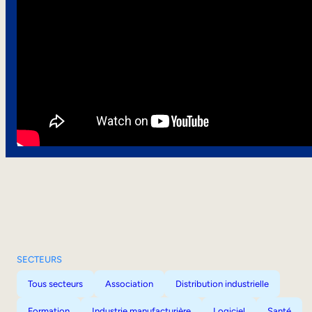
SECTEURS
Tous secteurs
Association
Distribution industrielle
Formation
Industrie manufacturière
Logiciel
Santé