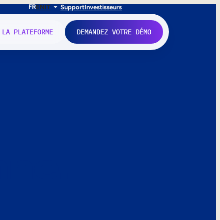
FR
EN
IT
Support
Investisseurs
 LA PLATEFORME
DEMANDEZ VOTRE DÉMO
nne.