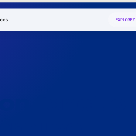
ces
EXPLOREZ
és
on fonctio
té
e
 preuve.