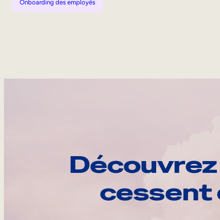
Onboarding des employés
Découvrez 
cessent 