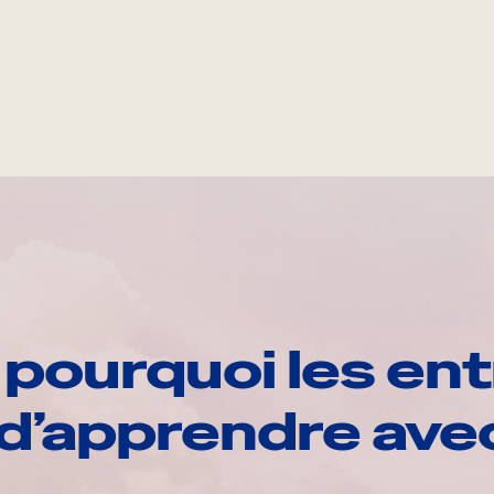
pourquoi les ent
d’apprendre av