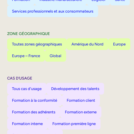
Services professionnels et aux consommateurs
ZONE GÉOGRAPHIQUE
Toutes zones géographiques
Amérique du Nord
Europe
Europe – France
Global
CAS D’USAGE
Tous cas d'usage
Développement des talents
Formation à la conformité
Formation client
Formation des adhérents
Formation externe
Formation interne
Formation première ligne