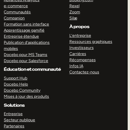
e-commerce
Rexel
Communautés
Zoom
Companion
Silæ
Formation sans interface
À propos
Apprentissage gamifié
L’entreprise
Entreprise étendue
Ressources graphiques
Publication d’applications
Investisseurs
mobiles
Carrières
Docebo pour MS Teams
Récompenses
Docebo pour Salesforce
Infos IA
Éducation et communauté
Contactez-nous
Support Hub
Docebo Help
Docebo Community
Mises à jour des produits
Solutions
Entreprise
Secteur publique
Partenaires