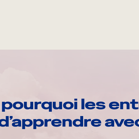
pourquoi les ent
d’apprendre av