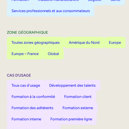
Services professionnels et aux consommateurs
ZONE GÉOGRAPHIQUE
Toutes zones géographiques
Amérique du Nord
Europe
Europe – France
Global
CAS D’USAGE
Tous cas d'usage
Développement des talents
Formation à la conformité
Formation client
Formation des adhérents
Formation externe
Formation interne
Formation première ligne