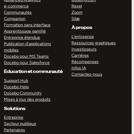
e-commerce
Rexel
Communautés
Zoom
Companion
Silæ
Formation sans interface
À propos
Apprentissage gamifié
L’entreprise
Entreprise étendue
Ressources graphiques
Publication d’applications
Investisseurs
mobiles
Carrières
Docebo pour MS Teams
Récompenses
Docebo pour Salesforce
Infos IA
Éducation et communauté
Contactez-nous
Support Hub
Docebo Help
Docebo Community
Mises à jour des produits
Solutions
Entreprise
Secteur publique
Partenaires