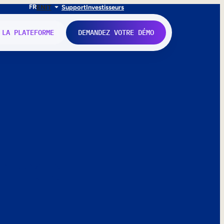
FR
EN
IT
Support
Investisseurs
 LA PLATEFORME
DEMANDEZ VOTRE DÉMO
nne.