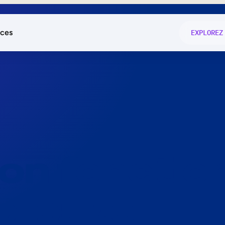
ces
EXPLOREZ
és
on fonctio
té
e
 preuve.