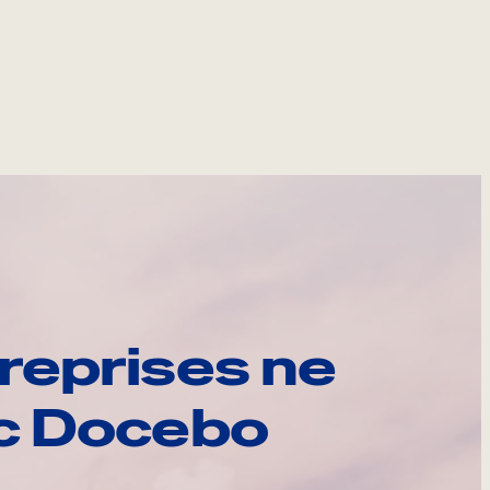
reprises ne
ec Docebo