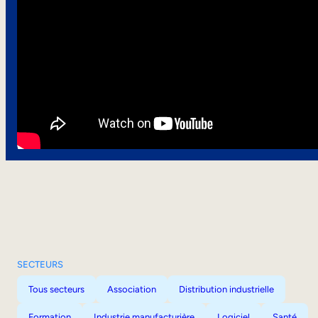
SECTEURS
Tous secteurs
Association
Distribution industrielle
Formation
Industrie manufacturière
Logiciel
Santé