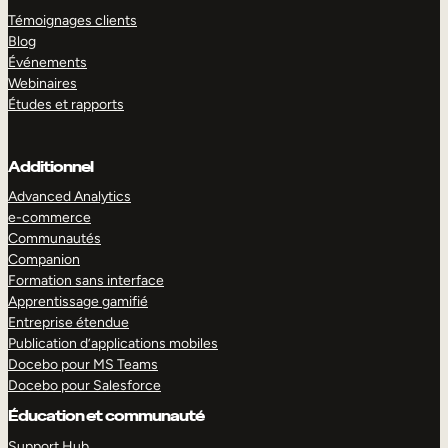
Témoignages clients
Blog
Événements
Webinaires
Études et rapports
Additionnel
Advanced Analytics
e-commerce
Communautés
Companion
Formation sans interface
Apprentissage gamifié
Entreprise étendue
Publication d’applications mobiles
Docebo pour MS Teams
Docebo pour Salesforce
Éducation et communauté
Support Hub