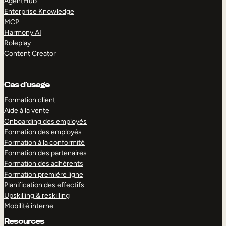
AgentHub
Enterprise Knowledge
MCP
Harmony AI
Roleplay
Content Creator
Cas d’usage
Formation client
Aide à la vente
Onboarding des employés
Formation des employés
Formation à la conformité
Formation des partenaires
Formation des adhérents
Formation première ligne
Planification des effectifs
Upskilling & reskilling
Mobilité interne
Resources