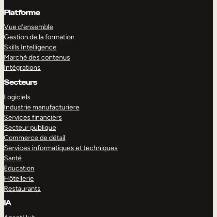
Platforme
Vue d’ensemble
Gestion de la formation
Skills Intelligence
Marché des contenus
Intégrations
Secteurs
Logiciels
Industrie manufacturiere
Services financiers
Secteur publique
Commerce de détail
Services informatiques et techniques
Santé
Éducation
Hôtellerie
Restaurants
IA