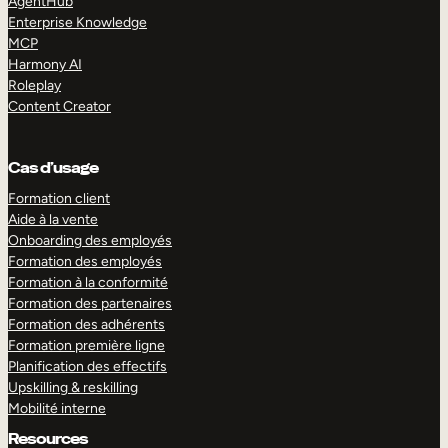
AgentHub
Enterprise Knowledge
MCP
Harmony AI
Roleplay
Content Creator
Cas d’usage
Formation client
Aide à la vente
Onboarding des employés
Formation des employés
Formation à la conformité
Formation des partenaires
Formation des adhérents
Formation première ligne
Planification des effectifs
Upskilling & reskilling
Mobilité interne
Resources