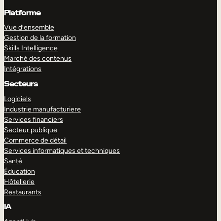
Platforme
Vue d’ensemble
Gestion de la formation
Skills Intelligence
Marché des contenus
Intégrations
Secteurs
Logiciels
Industrie manufacturiere
Services financiers
Secteur publique
Commerce de détail
Services informatiques et techniques
Santé
Éducation
Hôtellerie
Restaurants
IA