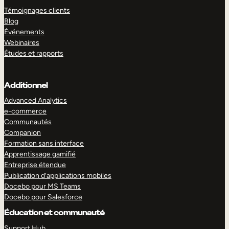
Témoignages clients
Blog
Événements
Webinaires
Études et rapports
Additionnel
Advanced Analytics
e-commerce
Communautés
Companion
Formation sans interface
Apprentissage gamifié
Entreprise étendue
Publication d’applications mobiles
Docebo pour MS Teams
Docebo pour Salesforce
Éducation et communauté
Support Hub