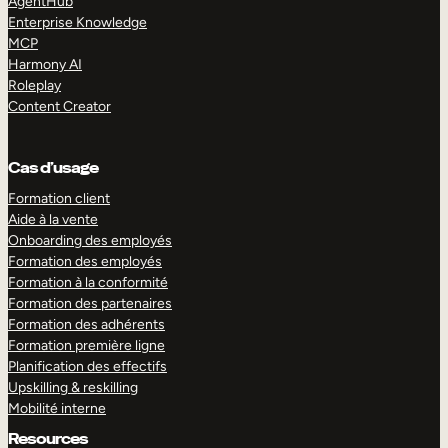
AgentHub
Enterprise Knowledge
MCP
Harmony AI
Roleplay
Content Creator
Cas d’usage
Formation client
Aide à la vente
Onboarding des employés
Formation des employés
Formation à la conformité
Formation des partenaires
Formation des adhérents
Formation première ligne
Planification des effectifs
Upskilling & reskilling
Mobilité interne
Resources