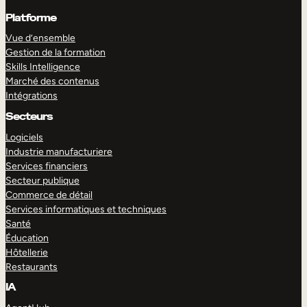
Platforme
Vue d’ensemble
Gestion de la formation
Skills Intelligence
Marché des contenus
Intégrations
Secteurs
Logiciels
Industrie manufacturiere
Services financiers
Secteur publique
Commerce de détail
Services informatiques et techniques
Santé
Éducation
Hôtellerie
Restaurants
IA