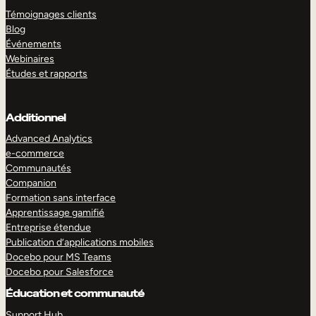
Témoignages clients
Blog
Événements
Webinaires
Études et rapports
Additionnel
Advanced Analytics
e-commerce
Communautés
Companion
Formation sans interface
Apprentissage gamifié
Entreprise étendue
Publication d’applications mobiles
Docebo pour MS Teams
Docebo pour Salesforce
Éducation et communauté
Support Hub