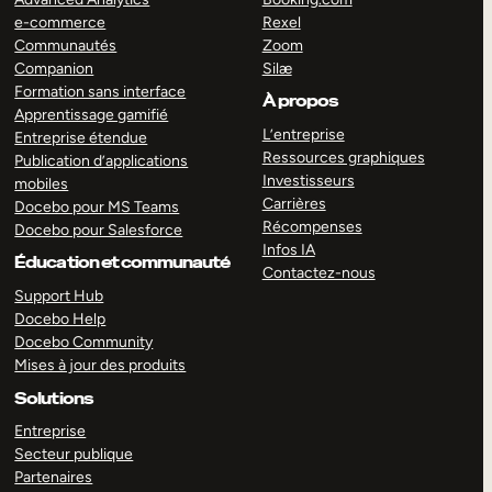
e-commerce
Rexel
Communautés
Zoom
Companion
Silæ
Formation sans interface
À propos
Apprentissage gamifié
L’entreprise
Entreprise étendue
Ressources graphiques
Publication d’applications
Investisseurs
mobiles
Carrières
Docebo pour MS Teams
Récompenses
Docebo pour Salesforce
Infos IA
Éducation et communauté
Contactez-nous
Support Hub
Docebo Help
Docebo Community
Mises à jour des produits
Solutions
Entreprise
Secteur publique
Partenaires