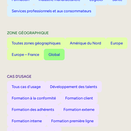
Services professionnels et aux consommateurs
ZONE GÉOGRAPHIQUE
Toutes zones géographiques
Amérique du Nord
Europe
Europe – France
Global
CAS D’USAGE
Tous cas d'usage
Développement des talents
Formation à la conformité
Formation client
Formation des adhérents
Formation externe
Formation interne
Formation première ligne