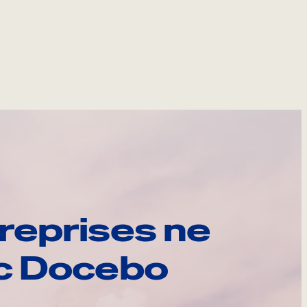
reprises ne
ec Docebo