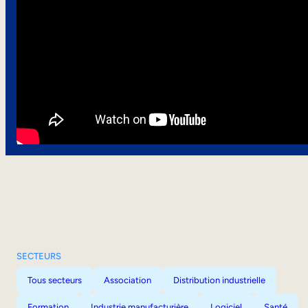
SECTEURS
Tous secteurs
Association
Distribution industrielle
Formation
Industrie manufacturière
Logiciel
Santé