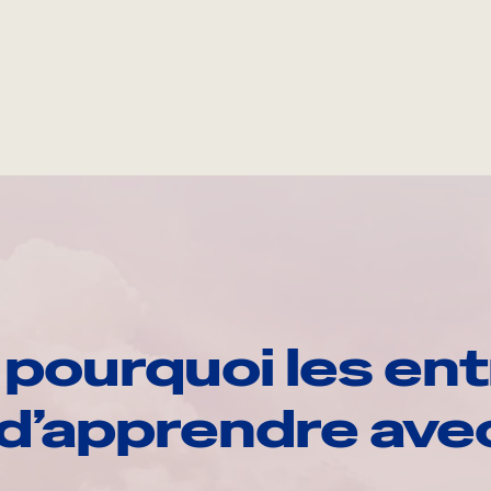
pourquoi les ent
d’apprendre av