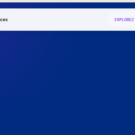
ces
EXPLOREZ
és
on fonctio
té
e
 preuve.