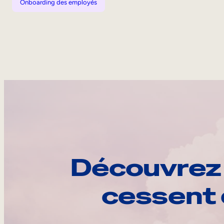
Onboarding des employés
Découvrez 
cessent 