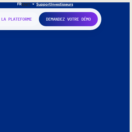
FR
EN
IT
Support
Investisseurs
 LA PLATEFORME
DEMANDEZ VOTRE DÉMO
nne.