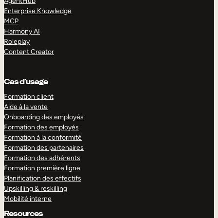
AgentHub
Enterprise Knowledge
MCP
Harmony AI
Roleplay
Content Creator
Cas d’usage
Formation client
Aide à la vente
Onboarding des employés
Formation des employés
Formation à la conformité
Formation des partenaires
Formation des adhérents
Formation première ligne
Planification des effectifs
Upskilling & reskilling
Mobilité interne
Resources