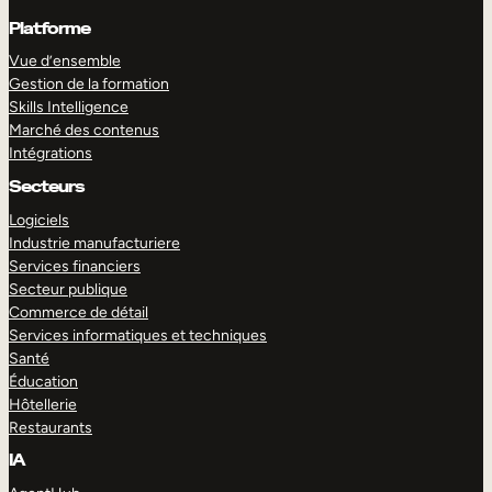
Platforme
Vue d’ensemble
Gestion de la formation
Skills Intelligence
Marché des contenus
Intégrations
Secteurs
Logiciels
Industrie manufacturiere
Services financiers
Secteur publique
Commerce de détail
Services informatiques et techniques
Santé
Éducation
Hôtellerie
Restaurants
IA