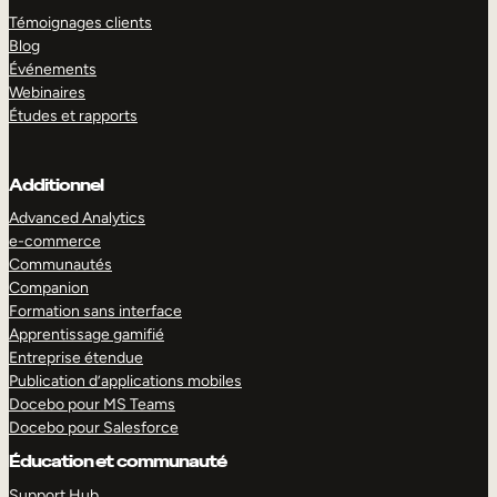
Témoignages clients
Blog
Événements
Webinaires
Études et rapports
Additionnel
Advanced Analytics
e-commerce
Communautés
Companion
Formation sans interface
Apprentissage gamifié
Entreprise étendue
Publication d’applications mobiles
Docebo pour MS Teams
Docebo pour Salesforce
Éducation et communauté
Support Hub