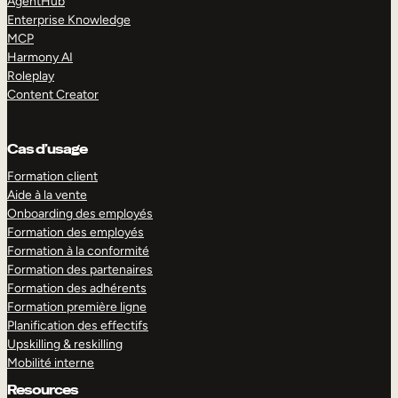
AgentHub
Enterprise Knowledge
MCP
Harmony AI
Roleplay
Content Creator
Cas d’usage
Formation client
Aide à la vente
Onboarding des employés
Formation des employés
Formation à la conformité
Formation des partenaires
Formation des adhérents
Formation première ligne
Planification des effectifs
Upskilling & reskilling
Mobilité interne
Resources