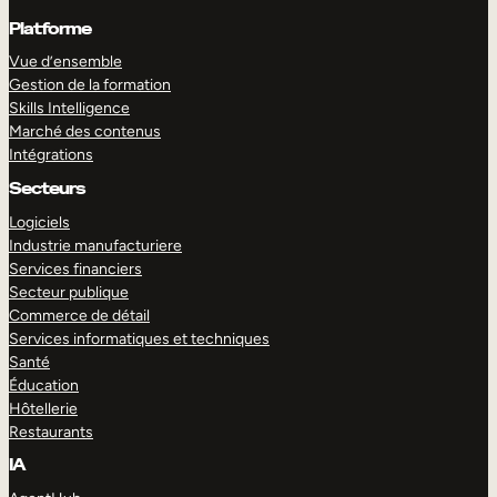
Platforme
Vue d’ensemble
Gestion de la formation
Skills Intelligence
Marché des contenus
Intégrations
Secteurs
Logiciels
Industrie manufacturiere
Services financiers
Secteur publique
Commerce de détail
Services informatiques et techniques
Santé
Éducation
Hôtellerie
Restaurants
IA