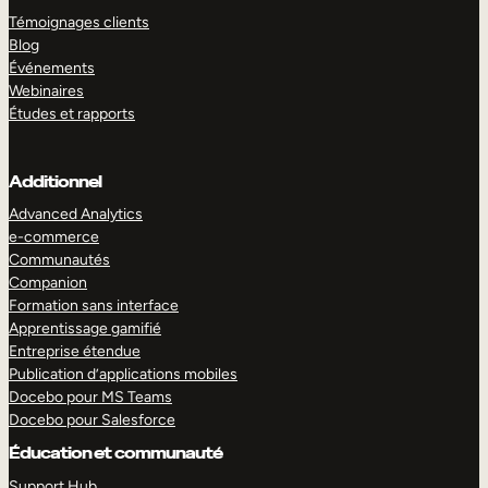
Témoignages clients
Blog
Événements
Webinaires
Études et rapports
Additionnel
Advanced Analytics
e-commerce
Communautés
Companion
Formation sans interface
Apprentissage gamifié
Entreprise étendue
Publication d’applications mobiles
Docebo pour MS Teams
Docebo pour Salesforce
Éducation et communauté
Support Hub