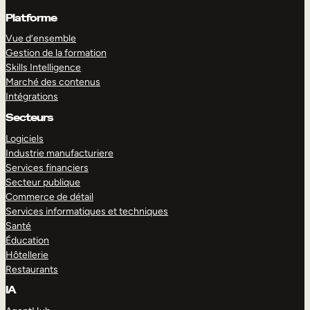
Platforme
Vue d’ensemble
Gestion de la formation
Skills Intelligence
Marché des contenus
Intégrations
Secteurs
Logiciels
Industrie manufacturiere
Services financiers
Secteur publique
Commerce de détail
Services informatiques et techniques
Santé
Éducation
Hôtellerie
Restaurants
IA