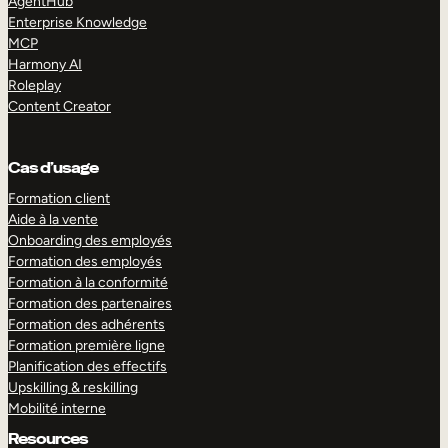
AgentHub
Enterprise Knowledge
MCP
Harmony AI
Roleplay
Content Creator
Cas d’usage
Formation client
Aide à la vente
Onboarding des employés
Formation des employés
Formation à la conformité
Formation des partenaires
Formation des adhérents
Formation première ligne
Planification des effectifs
Upskilling & reskilling
Mobilité interne
Resources