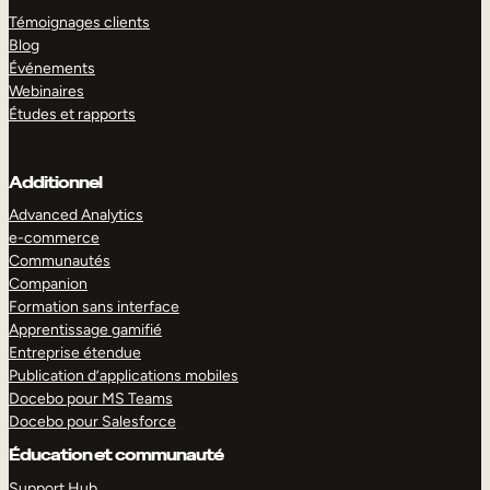
Témoignages clients
Blog
Événements
Webinaires
Études et rapports
Additionnel
Advanced Analytics
e-commerce
Communautés
Companion
Formation sans interface
Apprentissage gamifié
Entreprise étendue
Publication d’applications mobiles
Docebo pour MS Teams
Docebo pour Salesforce
Éducation et communauté
Support Hub