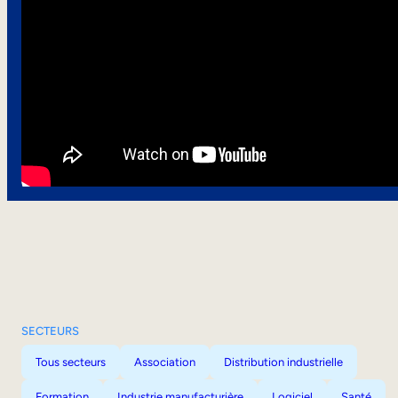
SECTEURS
Tous secteurs
Association
Distribution industrielle
Formation
Industrie manufacturière
Logiciel
Santé