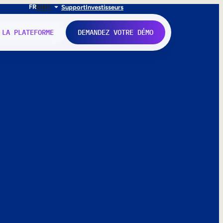
FR
EN
IT
Support
Investisseurs
 LA PLATEFORME
DEMANDEZ VOTRE DÉMO
nne.