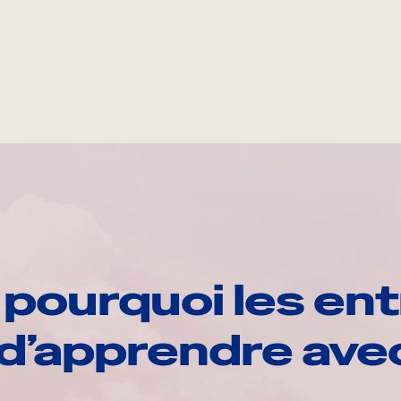
pourquoi les ent
d’apprendre av