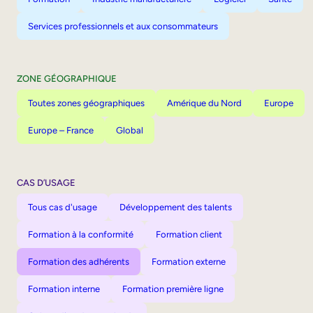
Services professionnels et aux consommateurs
ZONE GÉOGRAPHIQUE
Toutes zones géographiques
Amérique du Nord
Europe
Europe – France
Global
CAS D’USAGE
Tous cas d'usage
Développement des talents
Formation à la conformité
Formation client
Formation des adhérents
Formation externe
Formation interne
Formation première ligne