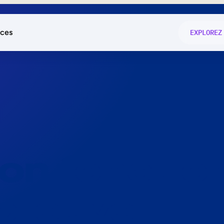
ces
EXPLOREZ
és
on fonctio
té
e
 preuve.