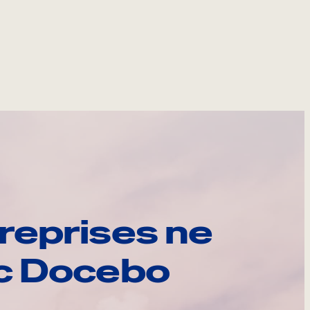
reprises ne
ec Docebo