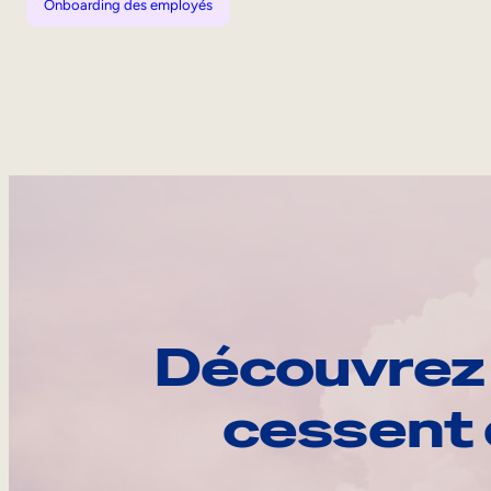
Onboarding des employés
Découvrez 
cessent 