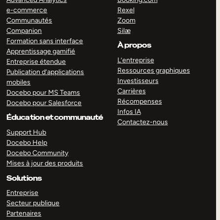
e-commerce
Rexel
Communautés
Zoom
Companion
Silæ
Formation sans interface
À propos
Apprentissage gamifié
L’entreprise
Entreprise étendue
Ressources graphiques
Publication d’applications
Investisseurs
mobiles
Carrières
Docebo pour MS Teams
Récompenses
Docebo pour Salesforce
Infos IA
Éducation et communauté
Contactez-nous
Support Hub
Docebo Help
Docebo Community
Mises à jour des produits
Solutions
Entreprise
Secteur publique
Partenaires