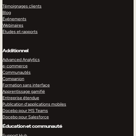
Témoignages clients
Blog
Événements
Webinaires
Études et rapports
Additionnel
Advanced Analytics
e-commerce
Communautés
Companion
Formation sans interface
Apprentissage gamifié
Entreprise étendue
Publication d’applications mobiles
Docebo pour MS Teams
Docebo pour Salesforce
Éducation et communauté
Support Hub