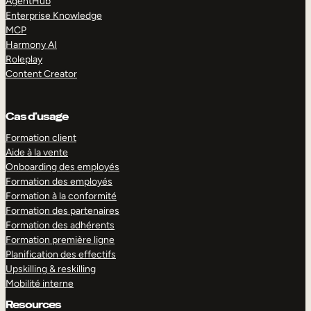
AgentHub
Enterprise Knowledge
MCP
Harmony AI
Roleplay
Content Creator
Cas d’usage
Formation client
Aide à la vente
Onboarding des employés
Formation des employés
Formation à la conformité
Formation des partenaires
Formation des adhérents
Formation première ligne
Planification des effectifs
Upskilling & reskilling
Mobilité interne
Resources