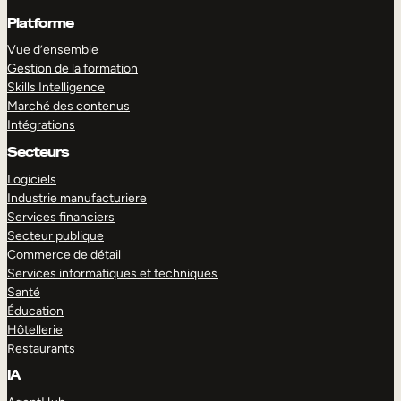
Platforme
Vue d’ensemble
Gestion de la formation
Skills Intelligence
Marché des contenus
Intégrations
Secteurs
Logiciels
Industrie manufacturiere
Services financiers
Secteur publique
Commerce de détail
Services informatiques et techniques
Santé
Éducation
Hôtellerie
Restaurants
IA