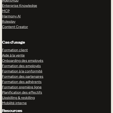
AgentHub
Enterprise Knowledge
MCP
Harmony AI
Roleplay
Content Creator
Cas d’usage
Formation client
Aide à la vente
Onboarding des employés
Formation des employés
Formation à la conformité
Formation des partenaires
Formation des adhérents
Formation première ligne
Planification des effectifs
Upskilling & reskilling
Mobilité interne
Resources