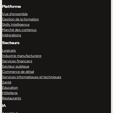
Platforme
Vue d’ensemble
Gestion de la formation
Skills Intelligence
Marché des contenus
Intégrations
Secteurs
Logiciels
Industrie manufacturiere
Services financiers
Secteur publique
Commerce de détail
Services informatiques et techniques
Santé
Éducation
Hôtellerie
Restaurants
IA