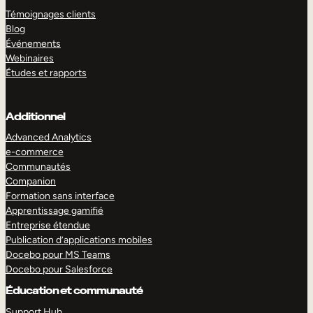
Témoignages clients
Blog
Événements
Webinaires
Études et rapports
Additionnel
Advanced Analytics
e-commerce
Communautés
Companion
Formation sans interface
Apprentissage gamifié
Entreprise étendue
Publication d’applications mobiles
Docebo pour MS Teams
Docebo pour Salesforce
Éducation et communauté
Support Hub