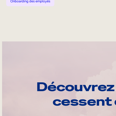
Onboarding des employés
Découvrez 
cessent 