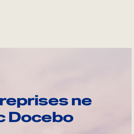
reprises ne
ec Docebo