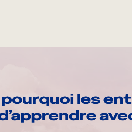
pourquoi les ent
d’apprendre av