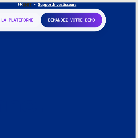
FR
EN
IT
Support
Investisseurs
 LA PLATEFORME
DEMANDEZ VOTRE DÉMO
nne.