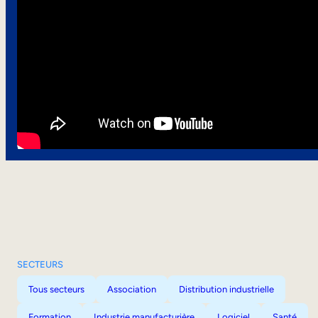
SECTEURS
Tous secteurs
Association
Distribution industrielle
Formation
Industrie manufacturière
Logiciel
Santé