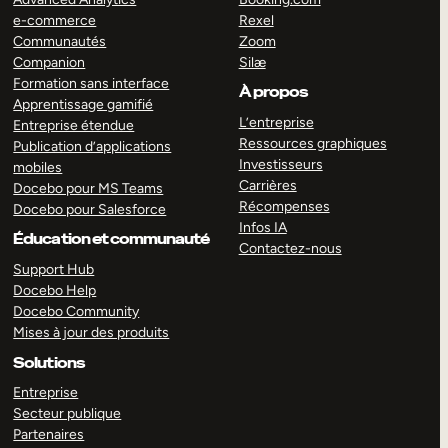
e-commerce
Rexel
Communautés
Zoom
Companion
Silæ
Formation sans interface
À propos
Apprentissage gamifié
L’entreprise
Entreprise étendue
Ressources graphiques
Publication d’applications
Investisseurs
mobiles
Carrières
Docebo pour MS Teams
Récompenses
Docebo pour Salesforce
Infos IA
Éducation et communauté
Contactez-nous
Support Hub
Docebo Help
Docebo Community
Mises à jour des produits
Solutions
Entreprise
Secteur publique
Partenaires