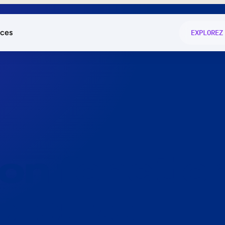
ces
EXPLOREZ
és
on fonctio
té
e
 preuve.