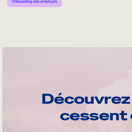
Onboarding des employés
Découvrez 
cessent 