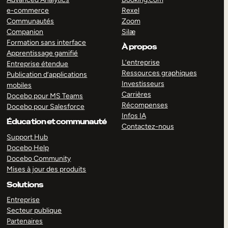
e-commerce
Rexel
Communautés
Zoom
Companion
Silæ
Formation sans interface
À propos
Apprentissage gamifié
L’entreprise
Entreprise étendue
Ressources graphiques
Publication d’applications
Investisseurs
mobiles
Carrières
Docebo pour MS Teams
Récompenses
Docebo pour Salesforce
Infos IA
Éducation et communauté
Contactez-nous
Support Hub
Docebo Help
Docebo Community
Mises à jour des produits
Solutions
Entreprise
Secteur publique
Partenaires