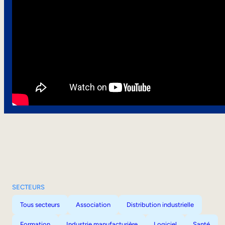
SECTEURS
Tous secteurs
Association
Distribution industrielle
Formation
Industrie manufacturière
Logiciel
Santé