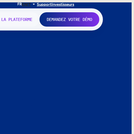
FR
EN
IT
Support
Investisseurs
 LA PLATEFORME
DEMANDEZ VOTRE DÉMO
nne.