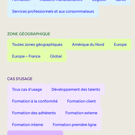
Services professionnels et aux consommateurs
ZONE GÉOGRAPHIQUE
Toutes zones géographiques
Amérique du Nord
Europe
Europe – France
Global
CAS D’USAGE
Tous cas d'usage
Développement des talents
Formation à la conformité
Formation client
Formation des adhérents
Formation externe
Formation interne
Formation première ligne