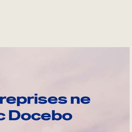
reprises ne
ec Docebo