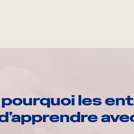
pourquoi les ent
d’apprendre av