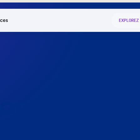
ces
EXPLOREZ
és
on fonctio
té
e
 preuve.