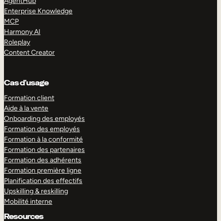
AgentHub
Enterprise Knowledge
MCP
Harmony AI
Roleplay
Content Creator
Cas d’usage
Formation client
Aide à la vente
Onboarding des employés
Formation des employés
Formation à la conformité
Formation des partenaires
Formation des adhérents
Formation première ligne
Planification des effectifs
Upskilling & reskilling
Mobilité interne
Resources