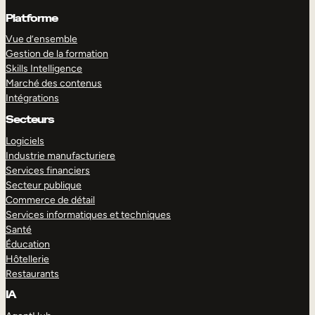
Platforme
Vue d’ensemble
Gestion de la formation
Skills Intelligence
Marché des contenus
Intégrations
Secteurs
Logiciels
Industrie manufacturiere
Services financiers
Secteur publique
Commerce de détail
Services informatiques et techniques
Santé
Éducation
Hôtellerie
Restaurants
IA