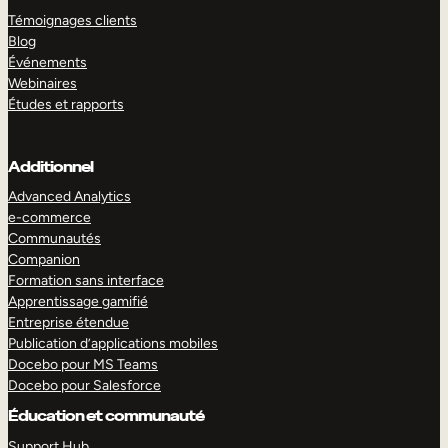
Témoignages clients
Blog
Événements
Webinaires
Études et rapports
Additionnel
Advanced Analytics
e-commerce
Communautés
Companion
Formation sans interface
Apprentissage gamifié
Entreprise étendue
Publication d’applications mobiles
Docebo pour MS Teams
Docebo pour Salesforce
Éducation et communauté
Support Hub