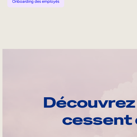
Onboarding des employés
Découvrez 
cessent 