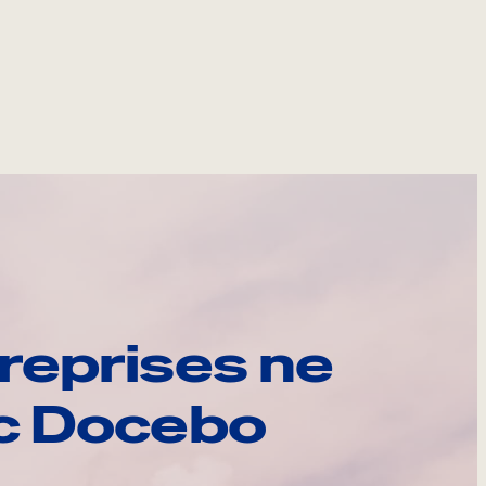
reprises ne
ec Docebo