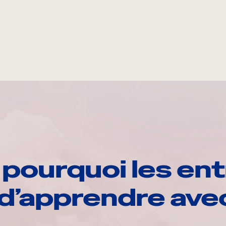
pourquoi les ent
d’apprendre av