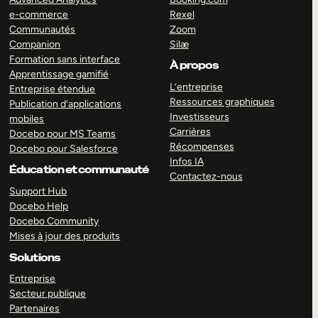
e-commerce
Rexel
Communautés
Zoom
Companion
Silæ
Formation sans interface
À propos
Apprentissage gamifié
L’entreprise
Entreprise étendue
Ressources graphiques
Publication d’applications
Investisseurs
mobiles
Carrières
Docebo pour MS Teams
Récompenses
Docebo pour Salesforce
Infos IA
Éducation et communauté
Contactez-nous
Support Hub
Docebo Help
Docebo Community
Mises à jour des produits
Solutions
Entreprise
Secteur publique
Partenaires