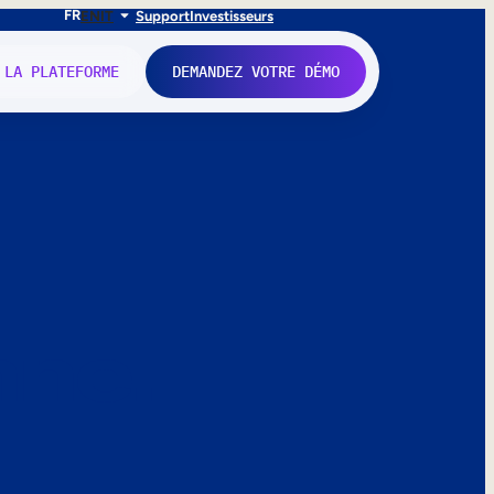
FR
EN
IT
Support
Investisseurs
 LA PLATEFORME
DEMANDEZ VOTRE DÉMO
nne.