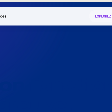
ces
EXPLOREZ
és
on fonctio
té
e
 preuve.