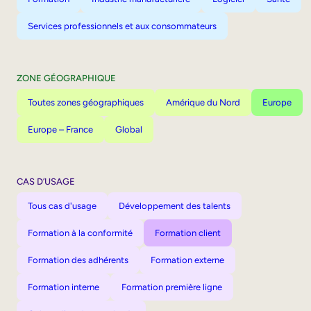
Services professionnels et aux consommateurs
ZONE GÉOGRAPHIQUE
Toutes zones géographiques
Amérique du Nord
Europe
Europe – France
Global
CAS D’USAGE
Tous cas d'usage
Développement des talents
Formation à la conformité
Formation client
Formation des adhérents
Formation externe
Formation interne
Formation première ligne