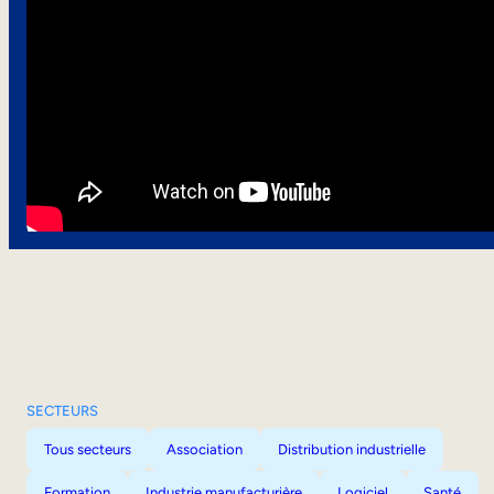
SECTEURS
Tous secteurs
Association
Distribution industrielle
Formation
Industrie manufacturière
Logiciel
Santé