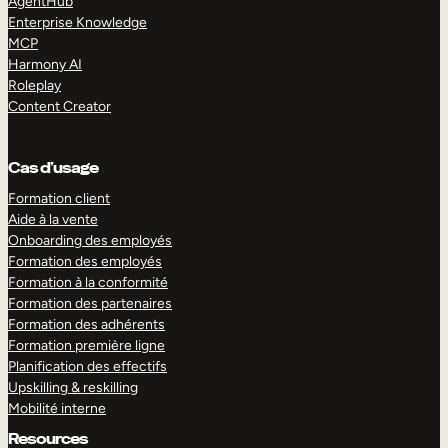
AgentHub
Enterprise Knowledge
MCP
Harmony AI
Roleplay
Content Creator
Cas d’usage
Formation client
Aide à la vente
Onboarding des employés
Formation des employés
Formation à la conformité
Formation des partenaires
Formation des adhérents
Formation première ligne
Planification des effectifs
Upskilling & reskilling
Mobilité interne
Resources