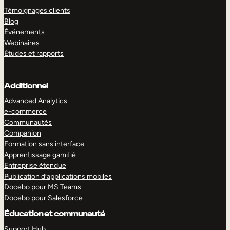
Témoignages clients
Blog
Événements
Webinaires
Études et rapports
Additionnel
Advanced Analytics
e-commerce
Communautés
Companion
Formation sans interface
Apprentissage gamifié
Entreprise étendue
Publication d’applications mobiles
Docebo pour MS Teams
Docebo pour Salesforce
Éducation et communauté
Support Hub