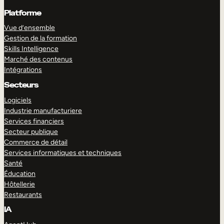
Platforme
Vue d’ensemble
Gestion de la formation
Skills Intelligence
Marché des contenus
Intégrations
Secteurs
Logiciels
Industrie manufacturiere
Services financiers
Secteur publique
Commerce de détail
Services informatiques et techniques
Santé
Éducation
Hôtellerie
Restaurants
IA