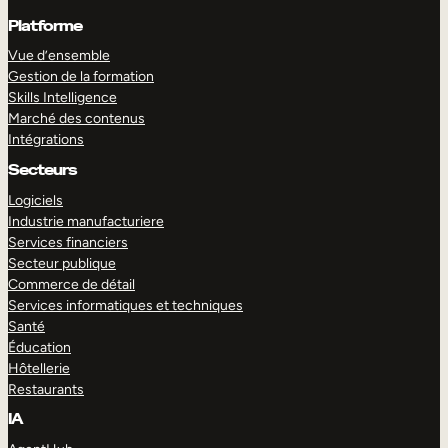
Platforme
Vue d’ensemble
Gestion de la formation
Skills Intelligence
Marché des contenus
Intégrations
Secteurs
Logiciels
Industrie manufacturiere
Services financiers
Secteur publique
Commerce de détail
Services informatiques et techniques
Santé
Éducation
Hôtellerie
Restaurants
IA