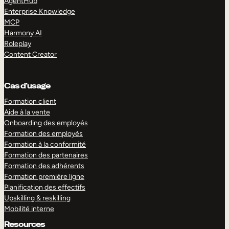
AgentHub
Enterprise Knowledge
MCP
Harmony AI
Roleplay
Content Creator
Cas d’usage
Formation client
Aide à la vente
Onboarding des employés
Formation des employés
Formation à la conformité
Formation des partenaires
Formation des adhérents
Formation première ligne
Planification des effectifs
Upskilling & reskilling
Mobilité interne
Resources