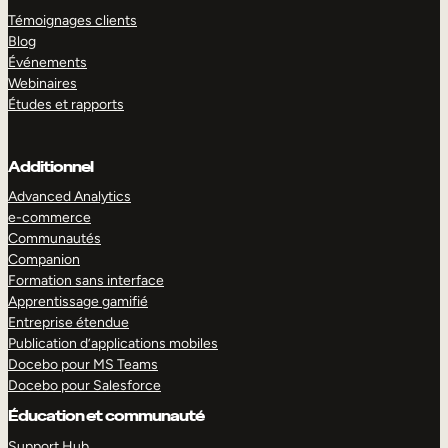
Témoignages clients
Blog
Événements
Webinaires
Études et rapports
Additionnel
Advanced Analytics
e-commerce
Communautés
Companion
Formation sans interface
Apprentissage gamifié
Entreprise étendue
Publication d’applications mobiles
Docebo pour MS Teams
Docebo pour Salesforce
Éducation et communauté
Support Hub