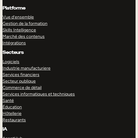
Platforme
Vue d’ensemble
Gestion de la formation
Skills Intelligence
Marché des contenus
Intégrations
Secteurs
Logiciels
Industrie manufacturiere
Services financiers
Secteur publique
Commerce de détail
Services informatiques et techniques
Santé
Éducation
Hôtellerie
Restaurants
IA