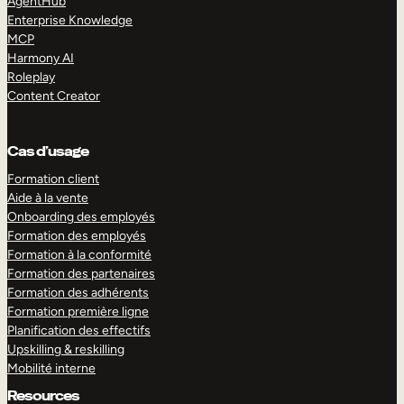
AgentHub
Enterprise Knowledge
MCP
Harmony AI
Roleplay
Content Creator
Cas d’usage
Formation client
Aide à la vente
Onboarding des employés
Formation des employés
Formation à la conformité
Formation des partenaires
Formation des adhérents
Formation première ligne
Planification des effectifs
Upskilling & reskilling
Mobilité interne
Resources