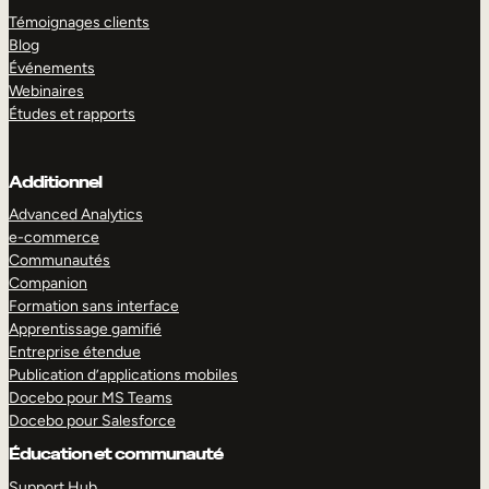
Témoignages clients
Blog
Événements
Webinaires
Études et rapports
Additionnel
Advanced Analytics
e-commerce
Communautés
Companion
Formation sans interface
Apprentissage gamifié
Entreprise étendue
Publication d’applications mobiles
Docebo pour MS Teams
Docebo pour Salesforce
Éducation et communauté
Support Hub