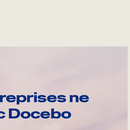
reprises ne
ec Docebo