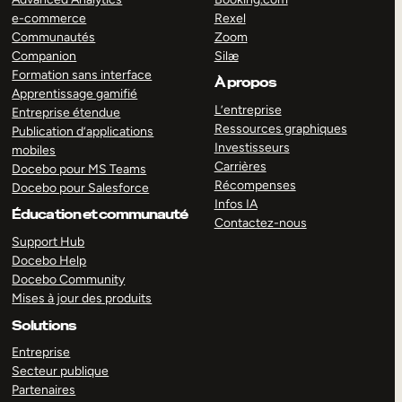
e-commerce
Rexel
Communautés
Zoom
Companion
Silæ
Formation sans interface
À propos
Apprentissage gamifié
L’entreprise
Entreprise étendue
Ressources graphiques
Publication d’applications
Investisseurs
mobiles
Carrières
Docebo pour MS Teams
Récompenses
Docebo pour Salesforce
Infos IA
Éducation et communauté
Contactez-nous
Support Hub
Docebo Help
Docebo Community
Mises à jour des produits
Solutions
Entreprise
Secteur publique
Partenaires