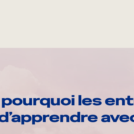
pourquoi les ent
d’apprendre av