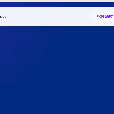
ces
EXPLOREZ
és
on fonctio
té
e
 preuve.