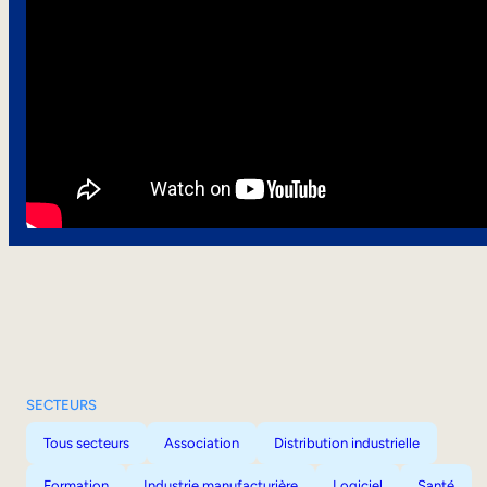
SECTEURS
Tous secteurs
Association
Distribution industrielle
Formation
Industrie manufacturière
Logiciel
Santé