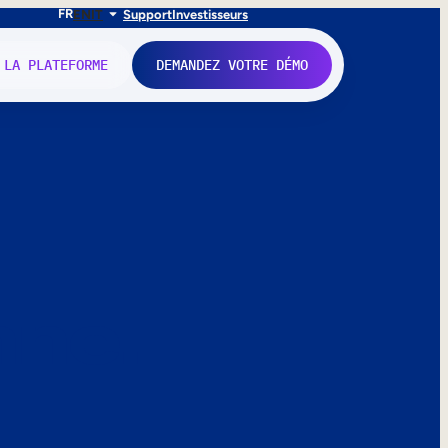
FR
EN
IT
Support
Investisseurs
 LA PLATEFORME
DEMANDEZ VOTRE DÉMO
nne.