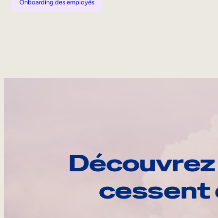
Onboarding des employés
Découvrez 
cessent 