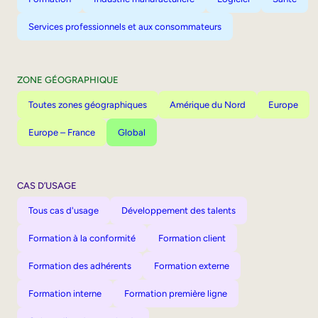
Services professionnels et aux consommateurs
ZONE GÉOGRAPHIQUE
Toutes zones géographiques
Amérique du Nord
Europe
Europe – France
Global
CAS D’USAGE
Tous cas d'usage
Développement des talents
Formation à la conformité
Formation client
Formation des adhérents
Formation externe
Formation interne
Formation première ligne