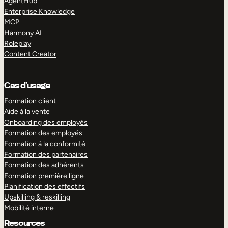
AgentHub
Enterprise Knowledge
MCP
Harmony AI
Roleplay
Content Creator
Cas d’usage
Formation client
Aide à la vente
Onboarding des employés
Formation des employés
Formation à la conformité
Formation des partenaires
Formation des adhérents
Formation première ligne
Planification des effectifs
Upskilling & reskilling
Mobilité interne
Resources