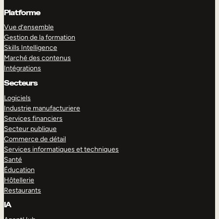
Platforme
Vue d’ensemble
Gestion de la formation
Skills Intelligence
Marché des contenus
Intégrations
Secteurs
Logiciels
Industrie manufacturiere
Services financiers
Secteur publique
Commerce de détail
Services informatiques et techniques
Santé
Éducation
Hôtellerie
Restaurants
IA