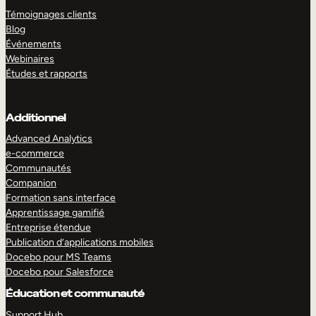
Témoignages clients
Blog
Événements
Webinaires
Études et rapports
Additionnel
Advanced Analytics
e-commerce
Communautés
Companion
Formation sans interface
Apprentissage gamifié
Entreprise étendue
Publication d’applications mobiles
Docebo pour MS Teams
Docebo pour Salesforce
Éducation et communauté
Support Hub