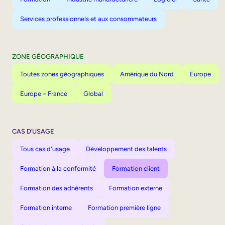
Services professionnels et aux consommateurs
ZONE GÉOGRAPHIQUE
Toutes zones géographiques
Amérique du Nord
Europe
Europe – France
Global
CAS D’USAGE
Tous cas d'usage
Développement des talents
Formation à la conformité
Formation client
Formation des adhérents
Formation externe
Formation interne
Formation première ligne