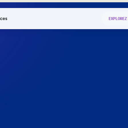
ces
EXPLOREZ
és
on fonctio
té
e
 preuve.