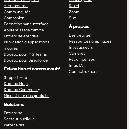
e-commerce
Rexel
Communautés
Zoom
Companion
Silæ
Formation sans interface
À propos
Apprentissage gamifié
L’entreprise
Entreprise étendue
Ressources graphiques
Publication d’applications
Investisseurs
mobiles
Carrières
Docebo pour MS Teams
Récompenses
Docebo pour Salesforce
Infos IA
Éducation et communauté
Contactez-nous
Support Hub
Docebo Help
Docebo Community
Mises à jour des produits
Solutions
Entreprise
Secteur publique
Partenaires