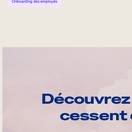
Onboarding des employés
Découvrez 
cessent 