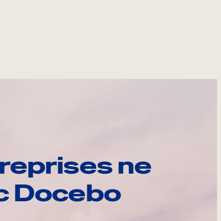
reprises ne
ec Docebo