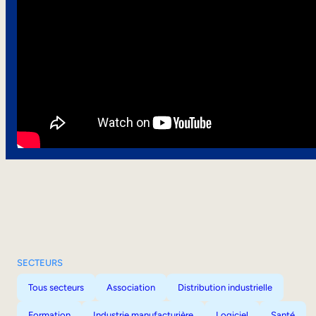
SECTEURS
Tous secteurs
Association
Distribution industrielle
Formation
Industrie manufacturière
Logiciel
Santé