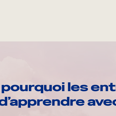
pourquoi les ent
d’apprendre av