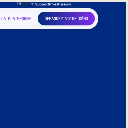
FR
EN
IT
Support
Investisseurs
 LA PLATEFORME
DEMANDEZ VOTRE DÉMO
nne.