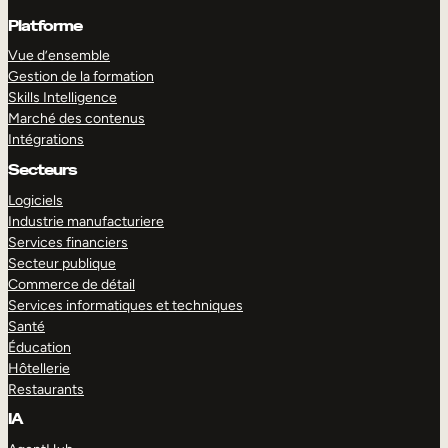
Platforme
Vue d’ensemble
Gestion de la formation
Skills Intelligence
Marché des contenus
Intégrations
Secteurs
Logiciels
Industrie manufacturiere
Services financiers
Secteur publique
Commerce de détail
Services informatiques et techniques
Santé
Éducation
Hôtellerie
Restaurants
IA