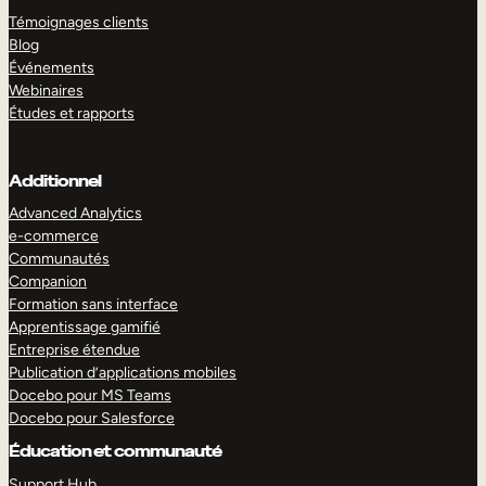
Témoignages clients
Blog
Événements
Webinaires
Études et rapports
Additionnel
Advanced Analytics
e-commerce
Communautés
Companion
Formation sans interface
Apprentissage gamifié
Entreprise étendue
Publication d’applications mobiles
Docebo pour MS Teams
Docebo pour Salesforce
Éducation et communauté
Support Hub