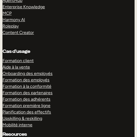
AgentHub
Enterprise Knowledge
MCP
Harmony AI
Roleplay
Content Creator
Cas d’usage
Formation client
Aide à la vente
Onboarding des employés
Formation des employés
Formation à la conformité
Formation des partenaires
Formation des adhérents
Formation première ligne
Planification des effectifs
Upskilling & reskilling
Mobilité interne
Resources