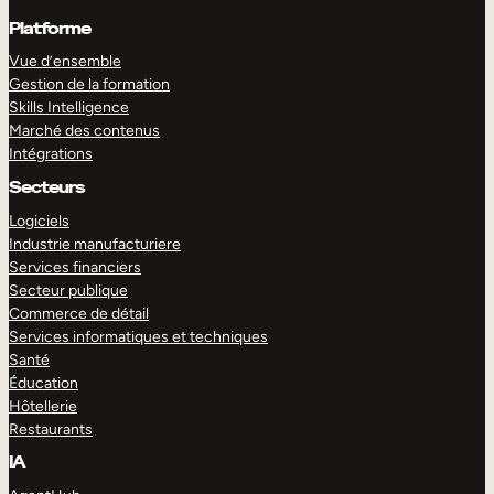
Platforme
Vue d’ensemble
Gestion de la formation
Skills Intelligence
Marché des contenus
Intégrations
Secteurs
Logiciels
Industrie manufacturiere
Services financiers
Secteur publique
Commerce de détail
Services informatiques et techniques
Santé
Éducation
Hôtellerie
Restaurants
IA