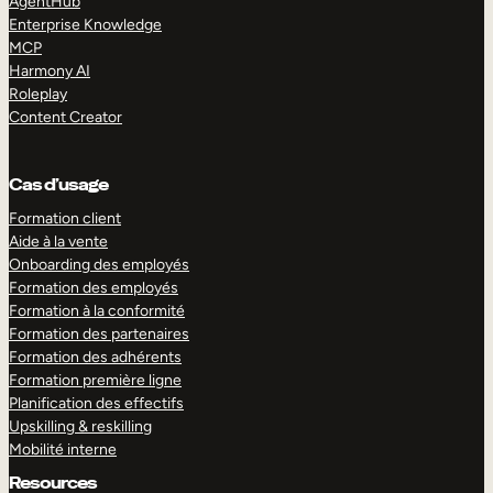
AgentHub
Enterprise Knowledge
MCP
Harmony AI
Roleplay
Content Creator
Cas d’usage
Formation client
Aide à la vente
Onboarding des employés
Formation des employés
Formation à la conformité
Formation des partenaires
Formation des adhérents
Formation première ligne
Planification des effectifs
Upskilling & reskilling
Mobilité interne
Resources