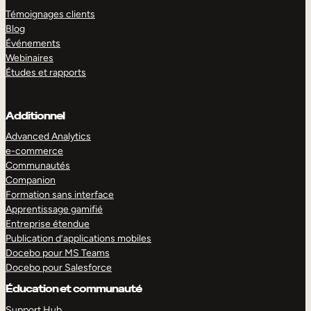
Témoignages clients
Blog
Événements
Webinaires
Études et rapports
Additionnel
Advanced Analytics
e-commerce
Communautés
Companion
Formation sans interface
Apprentissage gamifié
Entreprise étendue
Publication d’applications mobiles
Docebo pour MS Teams
Docebo pour Salesforce
Éducation et communauté
Support Hub