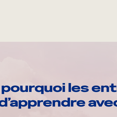
pourquoi les ent
d’apprendre av