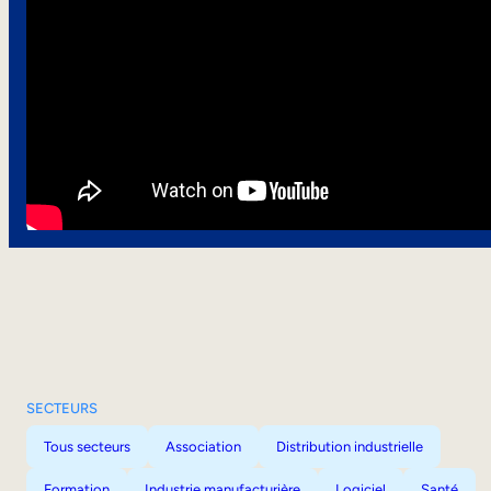
SECTEURS
Tous secteurs
Association
Distribution industrielle
Formation
Industrie manufacturière
Logiciel
Santé