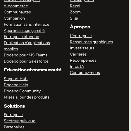
e-commerce
Rexel
Communautés
Zoom
Companion
Silæ
Formation sans interface
À propos
Apprentissage gamifié
L’entreprise
Entreprise étendue
Ressources graphiques
Publication d’applications
Investisseurs
mobiles
Carrières
Docebo pour MS Teams
Récompenses
Docebo pour Salesforce
Infos IA
Éducation et communauté
Contactez-nous
Support Hub
Docebo Help
Docebo Community
Mises à jour des produits
Solutions
Entreprise
Secteur publique
Partenaires