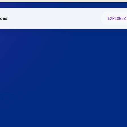
ces
EXPLOREZ
és
on fonctio
té
e
 preuve.