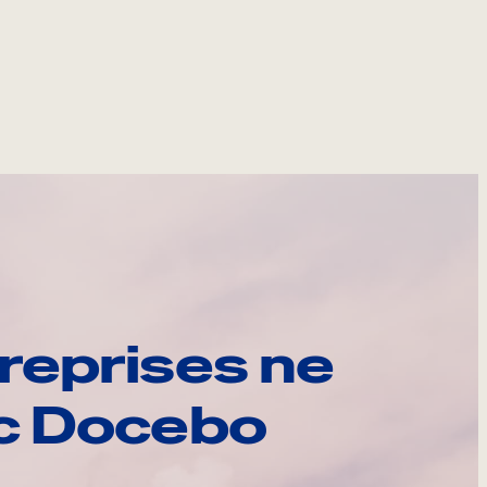
reprises ne
ec Docebo