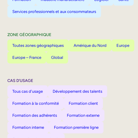
Services professionnels et aux consommateurs
ZONE GÉOGRAPHIQUE
Toutes zones géographiques
Amérique du Nord
Europe
Europe – France
Global
CAS D’USAGE
Tous cas d'usage
Développement des talents
Formation à la conformité
Formation client
Formation des adhérents
Formation externe
Formation interne
Formation première ligne