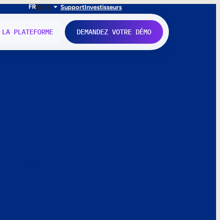
FR
EN
IT
Support
Investisseurs
 LA PLATEFORME
DEMANDEZ VOTRE DÉMO
nne.