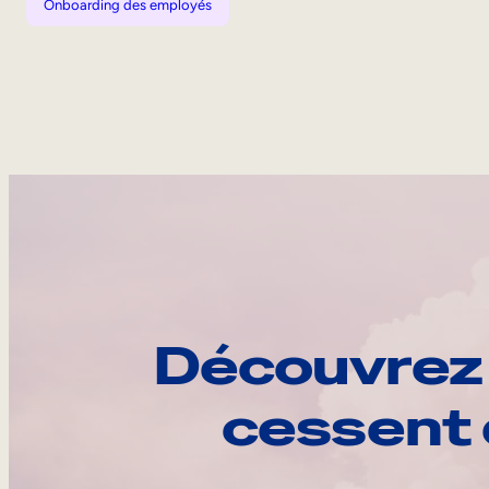
Onboarding des employés
Découvrez 
cessent 